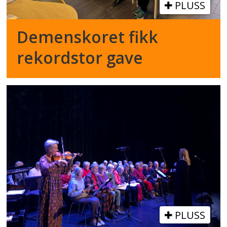
PLUSS
Demenskoret fikk
rekordstor gave
PLUSS