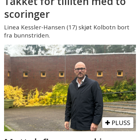
Takket for tilliten med to
scoringer
Linea Kessler-Hansen (17) skjøt Kolbotn bort
fra bunnstriden.
PLUSS