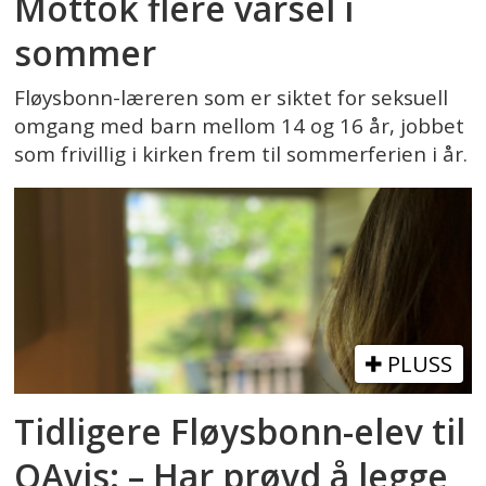
Mottok flere varsel i
sommer
Fløysbonn-læreren som er siktet for seksuell
omgang med barn mellom 14 og 16 år, jobbet
som frivillig i kirken frem til sommerferien i år.
PLUSS
Tidligere Fløysbonn-elev til
OAvis: – Har prøvd å legge