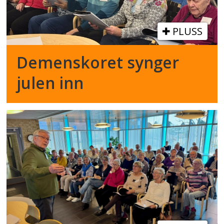
PLUSS
Demenskoret synger
julen inn