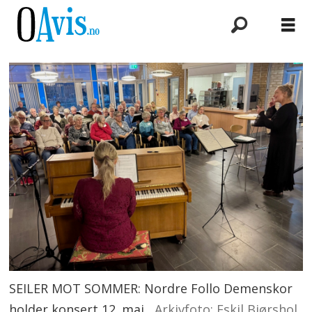
SEILER MOT SOMMER: Nordre Follo Demenskor
holder konsert 12. mai.
Arkivfoto: Eskil Bjørshol