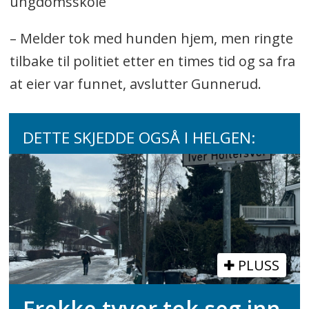
ungdomsskole
– Melder tok med hunden hjem, men ringte
tilbake til politiet etter en times tid og sa fra
at eier var funnet, avslutter Gunnerud.
DETTE SKJEDDE OGSÅ I HELGEN:
PLUSS
Frekke tyver tok seg inn