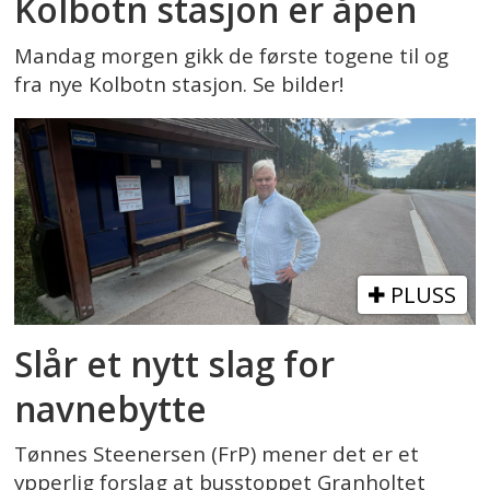
Kolbotn stasjon er åpen
Mandag morgen gikk de første togene til og
fra nye Kolbotn stasjon. Se bilder!
PLUSS
Slår et nytt slag for
navnebytte
Tønnes Steenersen (FrP) mener det er et
ypperlig forslag at busstoppet Granholtet