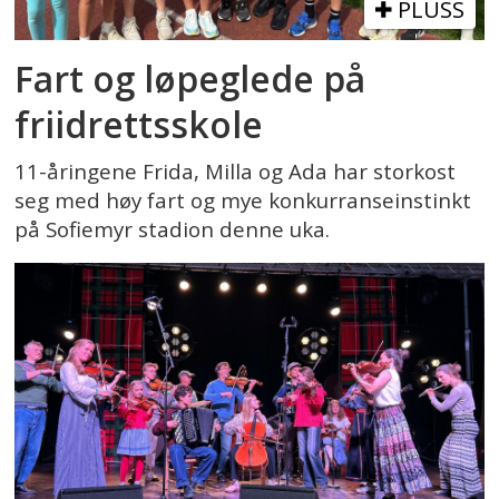
PLUSS
Fart og løpeglede på
friidrettsskole
11-åringene Frida, Milla og Ada har storkost
seg med høy fart og mye konkurranseinstinkt
på Sofiemyr stadion denne uka.