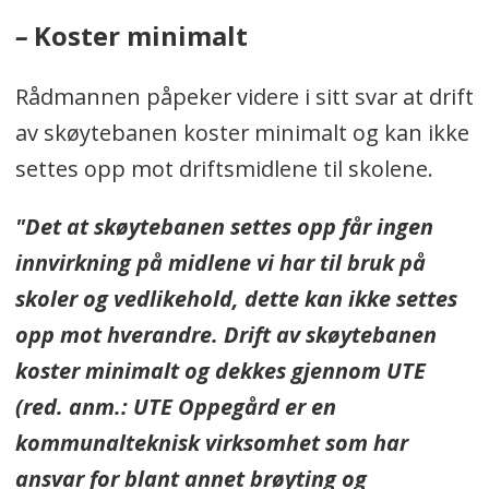
Banen må behandles daglig med et
–
Koster minimalt
spesielt glidemiddel for at
Rådmannen påpeker videre i sitt svar at drift
plastisbanen har gli og for optimal
av skøytebanen koster minimalt og kan ikke
bruk.
settes opp mot driftsmidlene til skolene.
Banen er levert av Unisport
Scandinavia AS.
"Det at skøytebanen settes opp får ingen
innvirkning på midlene vi har til bruk på
Budsjettet for prosjektet var på
skoler og vedlikehold, dette kan ikke settes
680.000 kroner, inkludert
opp mot hverandre. Drift av skøytebanen
skøytebanen, trærne rundt,
koster minimalt og dekkes gjennom UTE
belysningen og monteringen.
(red. anm.: UTE Oppegård er en
Det anbefales å ikke bruke
kommunalteknisk virksomhet som har
kunstløpskøyter på banen fordi de
ansvar for blant annet brøyting og