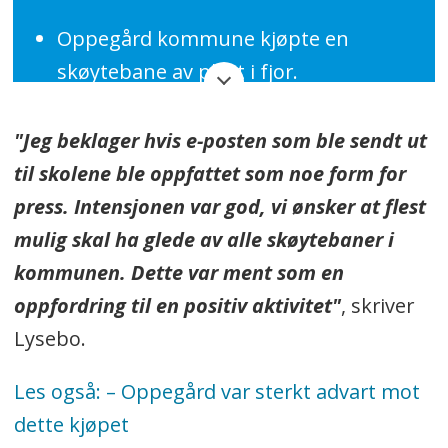
Oppegård kommune kjøpte en
skøytebane av plast i fjor.
Plastisbanen ble offisielt åpnet på Jan
"Jeg beklager hvis e-posten som ble sendt ut
Baalsruds plass i Kolbotn sentrum
til skolene ble oppfattet som noe form for
lørdag 2. mars.
press. Intensjonen var god, vi ønsker at flest
Bare to uker etter åpningen måtte
mulig skal ha glede av alle skøytebaner i
plastisbanen på Kolbotn repareres og
kommunen. Dette var ment som en
stenges aom følge av skader.
oppfordring til en positiv aktivitet"
, skriver
Skøytebanen har en plastoverflate på
Lysebo.
200 kvadratmeter, som består av
Les også:
– Oppegård var sterkt advart mot
mindre plater som er montert
dette kjøpet
sammen som et puslespill.