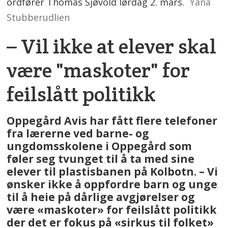
ordfører Thomas Sjøvold lørdag 2. mars.
Yana
Stubberudlien
– Vil ikke at elever skal
være "maskoter" for
feilslått politikk
Oppegård Avis har fått flere telefoner
fra lærerne ved barne- og
ungdomsskolene i Oppegård som
føler seg tvunget til å ta med sine
elever til plastisbanen på Kolbotn. – Vi
ønsker ikke å oppfordre barn og unge
til å heie på dårlige avgjørelser og
være «maskoter» for feilslått politikk
der det er fokus på «sirkus til folket»