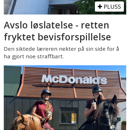
PLUSS
Avslo løslatelse - retten
fryktet bevisforspillelse
Den siktede læreren nekter på sin side for å
ha gjort noe straffbart.