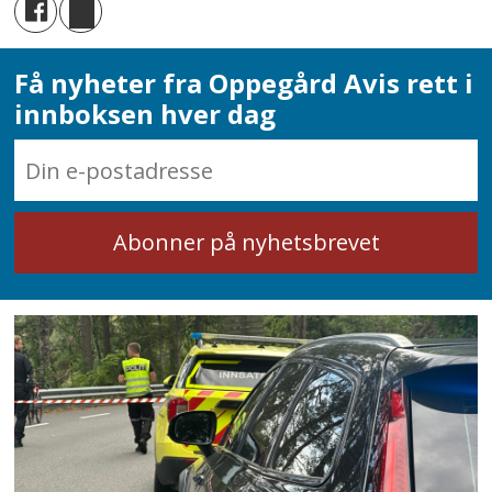
Få nyheter fra Oppegård Avis rett i
innboksen hver dag