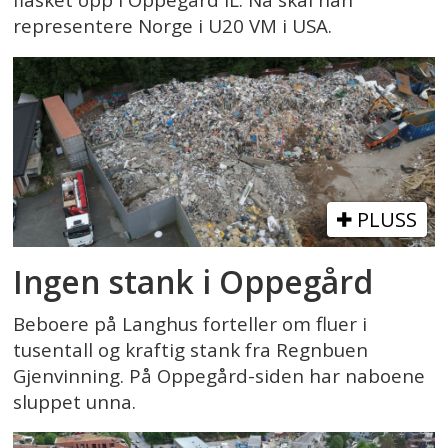
flasket opp i Oppegård IL. Nå skal han
representere Norge i U20 VM i USA.
PLUSS
Ingen stank i Oppegård
Beboere på Langhus forteller om fluer i
tusentall og kraftig stank fra Regnbuen
Gjenvinning. På Oppegård-siden har naboene
sluppet unna.