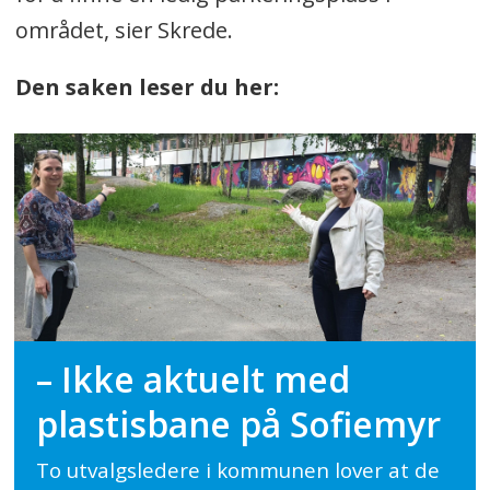
området, sier Skrede.
Den saken leser du her:
– Ikke aktuelt med
plastisbane på Sofiemyr
To utvalgsledere i kommunen lover at de