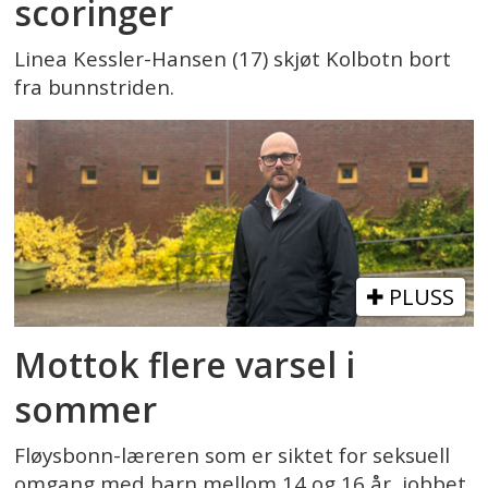
scoringer
Linea Kessler-Hansen (17) skjøt Kolbotn bort
fra bunnstriden.
PLUSS
Mottok flere varsel i
sommer
Fløysbonn-læreren som er siktet for seksuell
omgang med barn mellom 14 og 16 år, jobbet