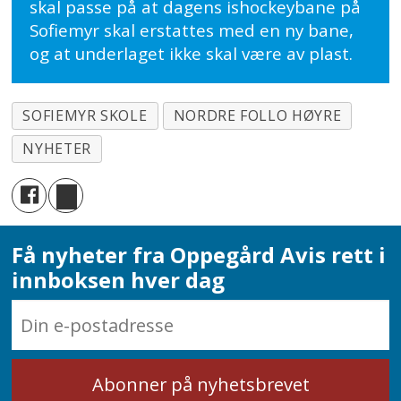
skal passe på at dagens ishockeybane på
Sofiemyr skal erstattes med en ny bane,
og at underlaget ikke skal være av plast.
SOFIEMYR SKOLE
NORDRE FOLLO HØYRE
NYHETER
Få nyheter fra Oppegård Avis rett i
innboksen hver dag