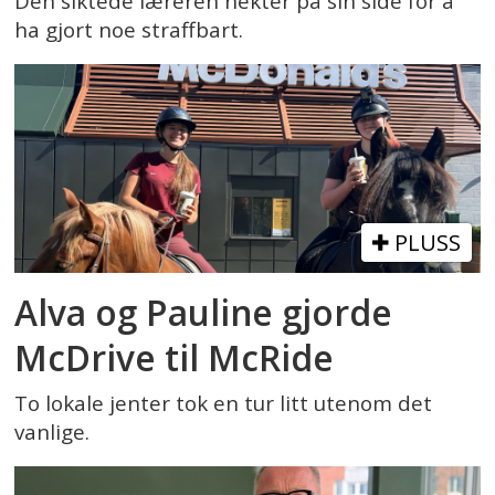
Den siktede læreren nekter på sin side for å
ha gjort noe straffbart.
PLUSS
Alva og Pauline gjorde
McDrive til McRide
To lokale jenter tok en tur litt utenom det
vanlige.