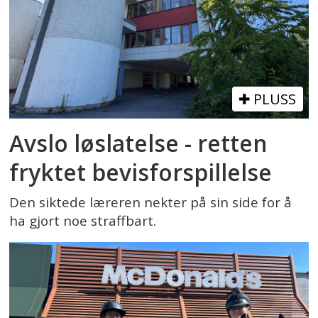
PLUSS
Avslo løslatelse - retten
fryktet bevisforspillelse
Den siktede læreren nekter på sin side for å
ha gjort noe straffbart.