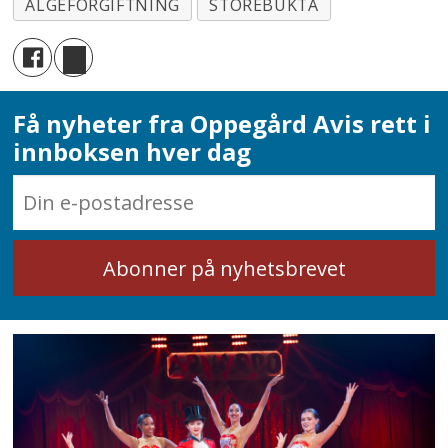
ALGEFORGIFTNING
STOREBUKTA
Få nyheter fra Oppegård Avis rett i
innboksen hver dag