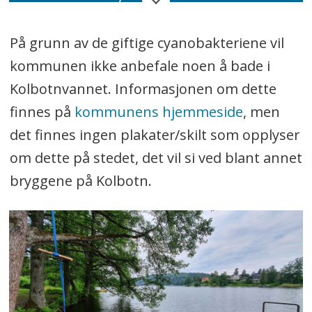
I perioden fra slutten av mai til
På grunn av de giftige cyanobakteriene vil
oktober kan det oppstå en
kommunen ikke anbefale noen å bade i
oppblomstring av disse bakteriene i
Kolbotnvannet. Informasjonen om dette
elver, innsjøer og havet.
finnes på
kommunens hjemmeside
, men
Cyanobakteriene kan da produsere
det finnes ingen plakater/skilt som opplyser
toksiner (giftstoffer) og lukt- og
om dette på stedet, det vil si ved blant annet
smaksstoffer.
bryggene på Kolbotn.
Vannet får da en grønn, blågrønn,
brun eller rød farge, avhengig av
forholdet mellom de ulike
pigmentene. Dette kalles en
algeoppblomstring.