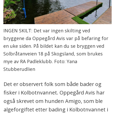
Etter synlig blomstring synker algene
til bunns, men kan dvele ved
overflaten i noen dager.
INGEN SKILT: Det var ingen skilting ved
bryggene da Oppegård Avis var på befaring for
en uke siden. På bildet kan du se bryggen ved
Solbråtanveien 18 på Skogsland, som brukes
mye av RA Padleklubb. Foto: Yana
Stubberudlien
Det er observert folk som både bader og
fisker i Kolbotnvannet. Oppegård Avis har
også skrevet om hunden Amigo, som ble
algeforgiftet etter bading i Kolbotnvannet i