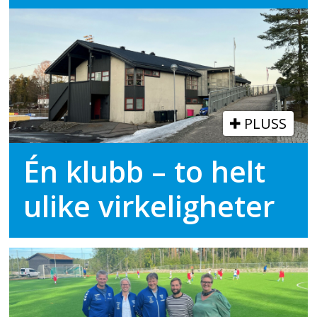
PLUSS
Én klubb – to helt
ulike virkeligheter