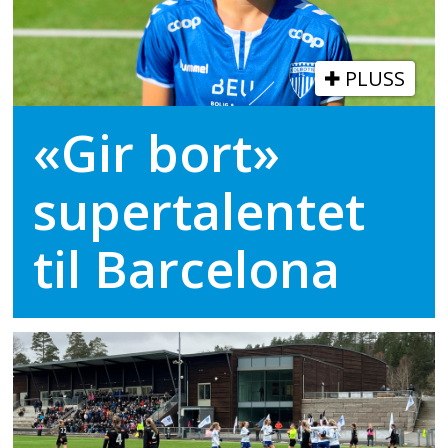
PLUSS
«Gir bort»
supertalentet
til Barcelona