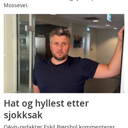
Mossevei.
Hat og hyllest etter
sjokksak
OAvis-redaktør Eskil Bjørshol kommenterer