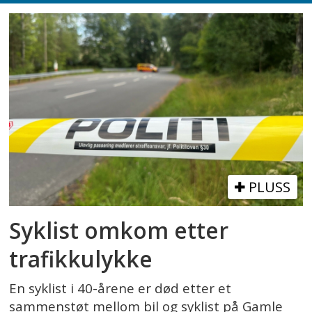
PLUSS
Syklist omkom etter
trafikkulykke
En syklist i 40-årene er død etter et
sammenstøt mellom bil og syklist på Gamle