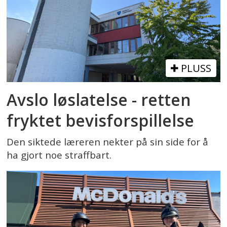
PLUSS
Avslo løslatelse - retten
fryktet bevisforspillelse
Den siktede læreren nekter på sin side for å
ha gjort noe straffbart.