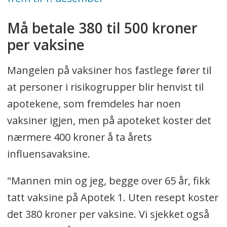
til å dekke det nasjonale behovet i år.
Må betale 380 til 500 kroner
FHI anslår at målgruppen for
per vaksine
vaksinen - helsepersonell med
pasientkontakt og de i risikogruppen
Mangelen på vaksiner hos fastlege fører til
- er omtrent på 1,9 millioner
at personer i risikogrupper blir henvist til
mennesker, men kun to tredeler (1,2
apotekene, som fremdeles har noen
millioner doser) av behovet kan bli
vaksiner igjen, men på apoteket koster det
dekket i år.
nærmere 400 kroner å ta årets
Grunnen til at det er mangel på
influensavaksine.
influensavaksine i markedet er at den
"Mannen min og jeg, begge over 65 år, fikk
globale etterspørselen er større på
tatt vaksine på Apotek 1. Uten resept koster
grunn av covid-19-utbruddet.
det 380 kroner per vaksine. Vi sjekket også