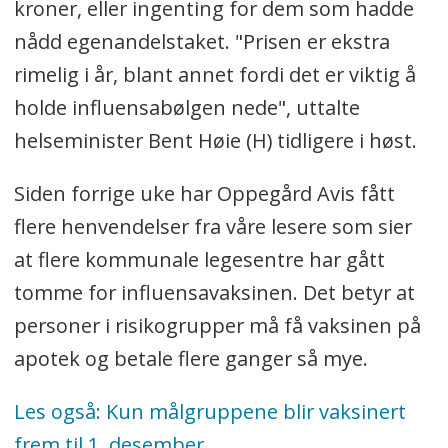
anbefaling om at leger og
kroner, eller ingenting for dem som hadde
farmasøyter kun skal ordinere og
nådd egenandelstaket. "Prisen er ekstra
rekvirere influensavaksine til
rimelig i år, blant annet fordi det er viktig å
personer i målgruppene frem til 1.
holde influensabølgen nede", uttalte
desember.
helseminister Bent Høie (H) tidligere i høst.
Det er heller ikke gitt noen anbefaling
Siden forrige uke har Oppegård Avis fått
om prioritering av personer i såkalte
flere henvendelser fra våre lesere som sier
kritiske samfunnsfunksjoner.
at flere kommunale legesentre har gått
De innførte begrensningene med
tomme for influensavaksinen. Det betyr at
rasjonering av vaksinene gjelder over
personer i risikogrupper må få vaksinen på
hele landet etter at
apotek og betale flere ganger så mye.
Folkehelseinstituttet (FHI) har meldt
Les også: Kun målgruppene blir vaksinert
at de ikke har nok influensavaksiner
frem til 1. desember