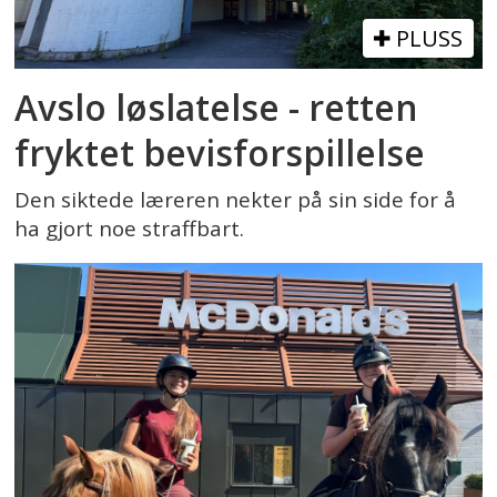
PLUSS
Avslo løslatelse - retten
fryktet bevisforspillelse
Den siktede læreren nekter på sin side for å
ha gjort noe straffbart.