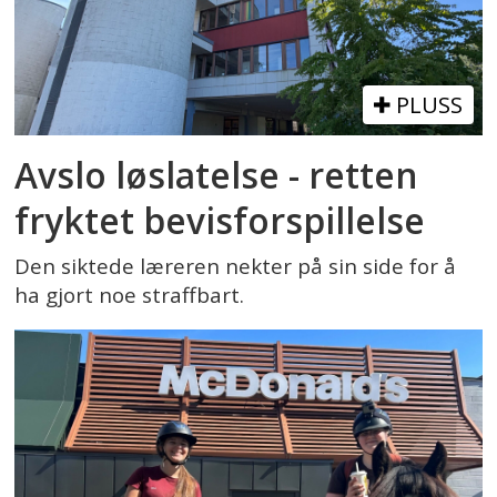
PLUSS
Avslo løslatelse - retten
fryktet bevisforspillelse
Den siktede læreren nekter på sin side for å
ha gjort noe straffbart.