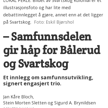
LOKAL PERLE: Bildet av Svartskog Kolonial er et
illustrasjonsfoto og har lite med
debattinnlegget å gjøre, annet enn at det ligger
på Svartskog.
Foto: Eskil Bjørshol
– Samfunnsdelen
gir håp for Bålerud
og Svartskog
Et innlegg om samfunnsutvikling,
signert engasjert trio.
Jan Kåre Bloch,
Stein Morten Sletten og Sigurd A. Brynildsen