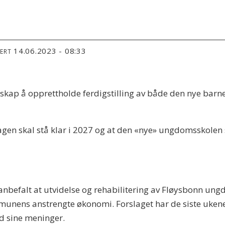
14.06.2023 - 08:33
TERT
kap å opprettholde ferdigstilling av både den nye barn
gen skal stå klar i 2027 og at den «nye» ungdomsskolen s
falt at utvidelse og rehabilitering av Fløysbonn ungdom
unens anstrengte økonomi. Forslaget har de siste uken
d sine meninger.