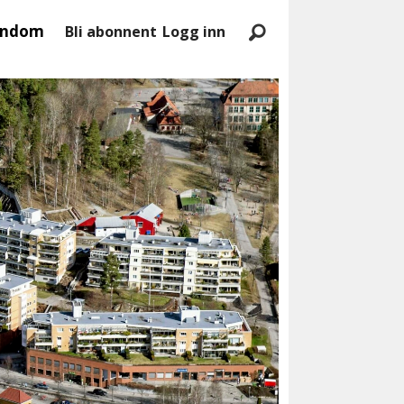
endom
Bli abonnent
Logg inn