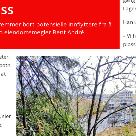
ss
Lager
Han u
mmer bort potensielle innflyttere fra å
tro eiendomsmegler Bent André
– Vi 
plass
eter.
lbotn
 at
 sier
,