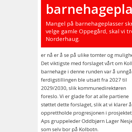
barnehagepla
Mangel på barnehageplasser skre
velge gamle Oppegård, skal vi 
Norderhaug.
er nå er å se på ulike tomter og muligh
Det viktigste med forslaget vårt om Ko
barnehage i denne runden var å unngå
ferdigstillingen ble utsatt fra 2027 til
2029/2030, slik kommunedirektøren
foreslo. Vi er glade for at alle partiene
støttet dette forslaget, slik at vi klarer å
opprettholde progresjonen i prosjektet,
Aps gruppeleder Oddbjørn Lager Nesje
som selv bor på Kolbotn.