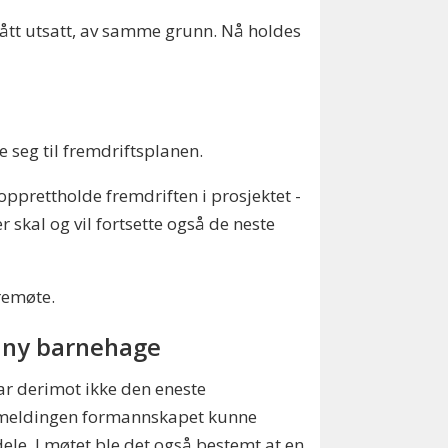
lått utsatt, av samme grunn. Nå holdes
seg til fremdriftsplanen.
 opprettholde fremdriften i prosjektet -
 skal og vil fortsette også de neste
remøte.
r ny barnehage
ar derimot ikke den eneste
meldingen formannskapet kunne
le. I møtet ble det også bestemt at en