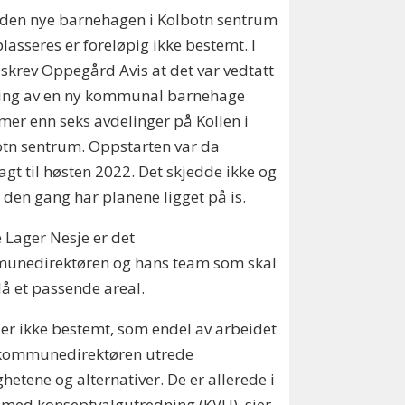
 den nye barnehagen i Kolbotn sentrum
plasseres er foreløpig ikke bestemt. I
skrev Oppegård Avis at det var vedtatt
ing av en ny kommunal barnehage
er enn seks avdelinger på Kollen i
tn sentrum. Oppstarten var da
agt til høsten 2022. Det skjedde ikke og
 den gang har planene ligget på is.
e Lager Nesje er det
unedirektøren og hans team som skal
lå et passende areal.
 er ikke bestemt, som endel av arbeidet
 kommunedirektøren utrede
hetene og alternativer. De er allerede i
med konseptvalgutredning (KVU), sier