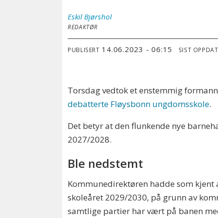
Eskil
Bjørshol
REDAKTØR
14.06.2023 - 06:15
PUBLISERT
SIST OPPDA
Torsdag vedtok et enstemmig formanns
debatterte Fløysbonn ungdomsskole
.
Det betyr at den flunkende nye barneha
2027/2028.
Ble nedstemt
Kommunedirektøren hadde som kjent anbe
skoleåret 2029/2030, på grunn av komm
samtlige partier har vært på banen me