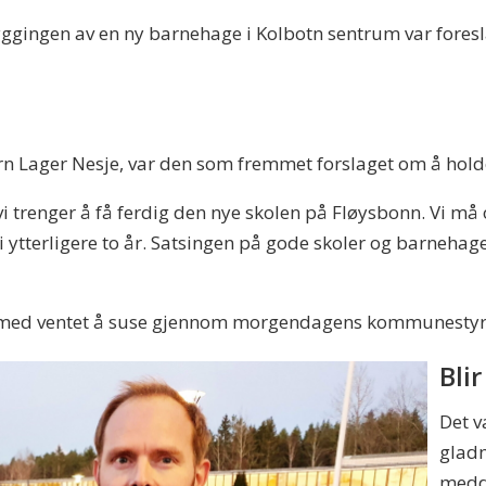
yggingen av en ny barnehage i Kolbotn sentrum var fores
n Lager Nesje, var den som fremmet forslaget om å holde 
 vi trenger å få ferdig den nye skolen på Fløysbonn. Vi må
 ytterligere to år. Satsingen på gode skoler og barnehager
dermed ventet å suse gjennom morgendagens kommunesty
Bli
Det v
glad
medde