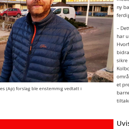
ny ba
ferdi
– Det
har u
Hvorf
bidra
sikre
Kolbo
områ
et pr
 (Ap) forslag ble enstemmig vedtatt i
barne
tiltak
Uvi