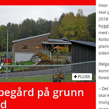
Hvor
skal 
2018 
bygg
med m
Kolbo
planl
siden
Ifølg
komm
PLUSS
fores
pegård på grunn
– Det
skal
ed
mulig
gang 