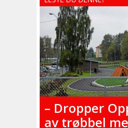
– Dropper Op
av trøbbel m