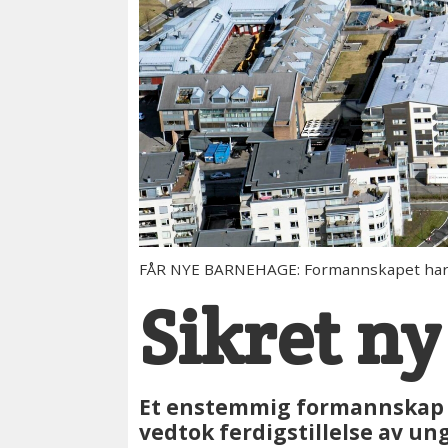
FÅR NYE BARNEHAGE: Formannskapet har be
Sikret n
Et enstemmig formannskap s
vedtok ferdigstillelse av u