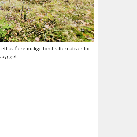
ett av flere mulige tomtealternativer for
sbygget.