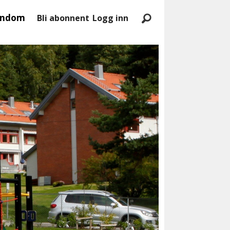
endom
Bli abonnent
Logg inn