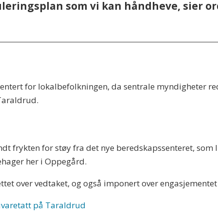
uleringsplan som vi kan håndheve, sier o
esentert for lokalbefolkningen, da sentrale myndigheter r
Taraldrud.
ndt frykten for støy fra det nye beredskapssenteret, som
nehager her i Oppegård.
ttet over vedtaket, og også imponert over engasjementet 
ivaretatt på Taraldrud