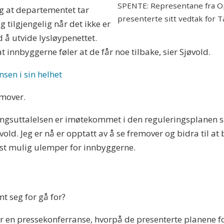
SPENTE: Representane fra O
tig at departementet tar
presenterte sitt vedtak for T
 tilgjengelig når det ikke er
d å utvide lysløypenettet.
 innbyggerne føler at de får noe tilbake, sier Sjøvold.
sen i sin helhet
emover.
gsuttalelsen er imøtekommet i den reguleringsplanen som
ld. Jeg er nå er opptatt av å se fremover og bidra til at
st mulig ulemper for innbyggerne.
t seg for gå for?
er en pressekonferranse, hvorpå de presenterte planene f