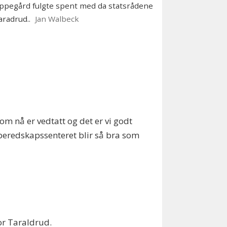
ppegård fulgte spent med da statsrådene
aradrud..
Jan Walbeck
 nå er vedtatt og det er vi godt
 beredskapssenteret blir så bra som
or Taraldrud.