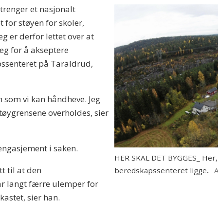
trenger et nasjonalt
for støyen for skoler,
 er derfor lettet over at
g for å akseptere
ssenteret på Taraldrud,
an som vi kan håndheve. Jeg
støygrensene overholdes, sier
engasjement i saken.
HER SKAL DET BYGGES_ Her, p
t til at den
beredskapssenteret ligge..
r langt færre ulemper for
astet, sier han.