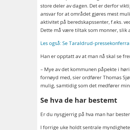
store deler av dagen. Det er derfor vik
ansvar for at området gjøres mest mulig
aktivitet på beredskapssenter, f.eks. ve
Dette må være tiltak som monner, slik at
Les også: Se Taraldrud-pressekonferran
Han er opptatt av at man nå skal se fr
– Mye av det kommunen påpekte i hørin
fornøyd med, sier ordfører Thomas Sjøvo
mulig, samtidig som det medfører min
Se hva de har bestemt
Er du nysgjerrig på hva man har bestem
I forrige uke holdt sentrale myndighet