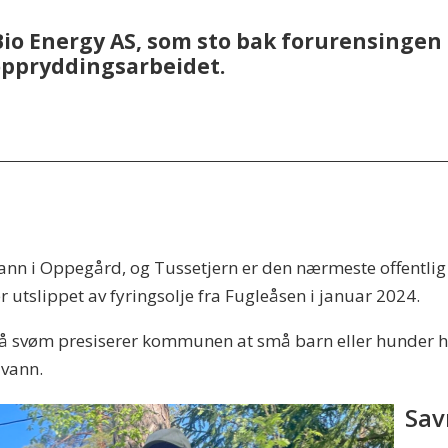
Bio Energy AS, som sto bak forurensingen 
 oppryddingsarbeidet.
kvann i Oppegård, og Tussetjern er den nærmeste offentli
 utslippet av fyringsolje fra Fugleåsen i januar 2024.
e på svøm presiserer kommunen at små barn eller hunder he
 vann.
Sav