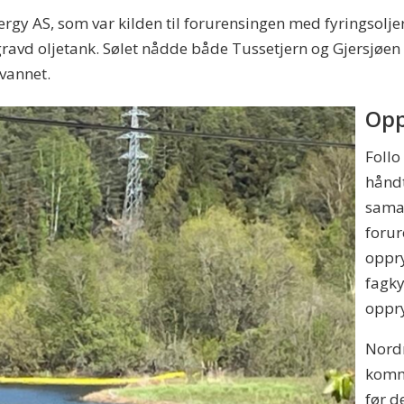
gy AS, som var kilden til forurensingen med fyringsoljer,
ravd oljetank. Sølet nådde både Tussetjern og Gjersjøen o
 vannet.
Opp
Follo
håndt
sama
forur
oppry
fagky
oppry
Nordr
komme
før d