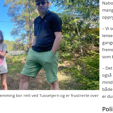
Naboe
mang
oppr
– Vi 
lense
gange
fremd
som b
– Det
også 
mindr
både 
ming bor rett ved Tussetjern og er frustrerte over
er du
Pol