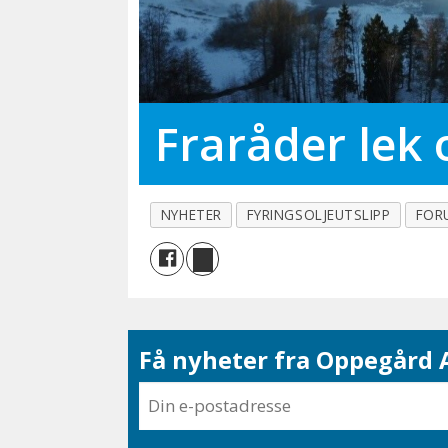
Fraråder lek 
NYHETER
FYRINGSOLJEUTSLIPP
FOR
Få nyheter fra Oppegård A