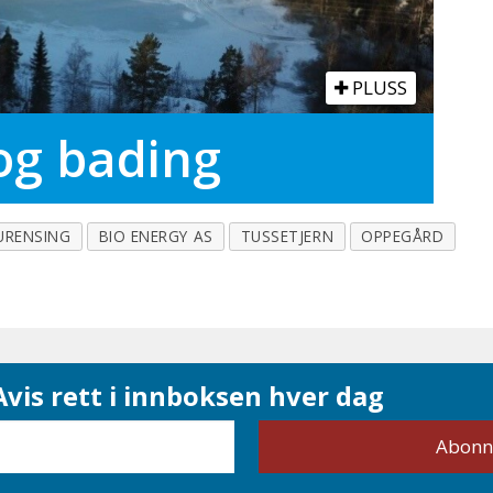
PLUSS
og bading
URENSING
BIO ENERGY AS
TUSSETJERN
OPPEGÅRD
vis rett i innboksen hver dag