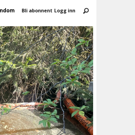
endom
Bli abonnent
Logg inn