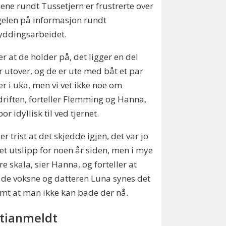
ne rundt Tussetjern er frustrerte over
elen på informasjon rundt
yddingsarbeidet.
ser at de holder på, det ligger en del
r utover, og de er ute med båt et par
r i uka, men vi vet ikke noe om
riften, forteller Flemming og Hanna,
or idyllisk til ved tjernet.
 er trist at det skjedde igjen, det var jo
et utslipp for noen år siden, men i mye
e skala, sier Hanna, og forteller at
de voksne og datteren Luna synes det
mt at man ikke kan bade der nå.
itianmeldt