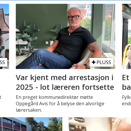
SS
PLUSS
Var kjent med arrestasjon i
Et
2025 - lot læreren fortsette
ba
t
En preget kommunedirektør møtte
Fyl
Oppegård Avis for å belyse den alvorlige
endr
lærersaken.