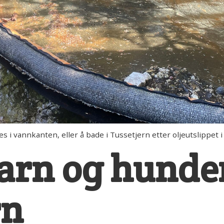
 i vannkanten, eller å bade i Tussetjern etter oljeutslippet i 
barn og hunde
rn