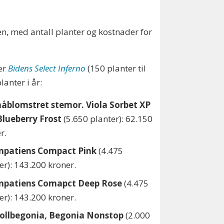
en, med antall planter og kostnader for
er
Bidens Select Inferno
(150 planter til
lanter i år:
måblomstret stemor. Viola Sorbet XP
Blueberry Frost
(5.650 planter): 62.150
r.
unpatiens Compact Pink
(4.475
er): 143.200 kroner.
unpatiens Comapct Deep Rose
(4.475
er): 143.200 kroner.
nollbegonia, Begonia Nonstop
(2.000