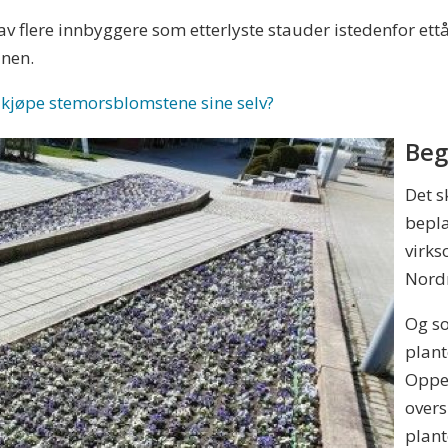
v flere innbyggere som etterlyste stauder istedenfor ett
nen.
 å kjøpe stemorsblomstene sine selv?
Beg
Det s
bepla
virks
Nord
Og s
plant
Oppeg
overs
plant