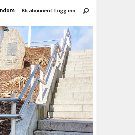
endom
Bli abonnent
Logg inn