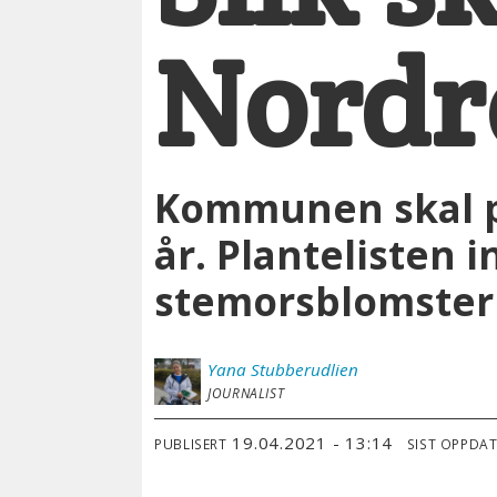
Nordre
Kommunen skal pl
år. Plantelisten i
stemorsblomster t
Yana
Stubberudlien
JOURNALIST
19.04.2021 - 13:14
PUBLISERT
SIST OPPDA