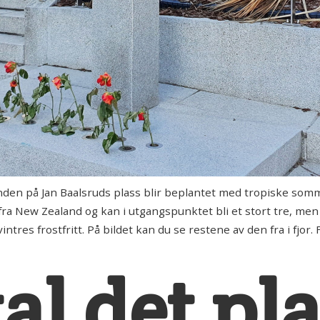
å Jan Baalsruds plass blir beplantet med tropiske sommerb
fra New Zealand og kan i utgangspunktet bli et stort tre, m
es frostfritt. På bildet kan du se restene av den fra i fjor.
kal det pla