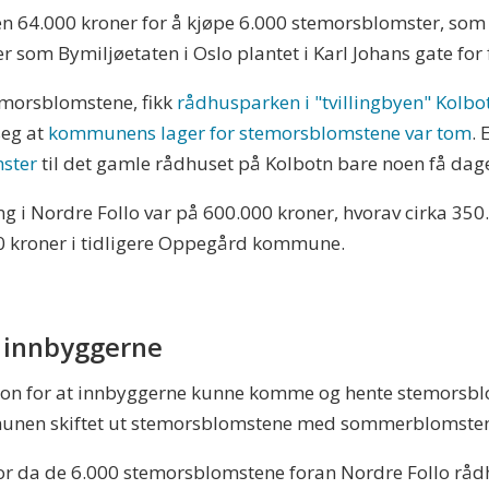
nen 64.000 kroner for å kjøpe 6.000 stemorsblomster, som 
er som Bymiljøetaten i Oslo plantet i Karl Johans gate for f
emorsblomstene, fikk
rådhusparken i "tvillingbyen" Kolbo
seg at
kommunens lager for stemorsblomstene var tom
.
ster
til det gamle rådhuset på Kolbotn bare noen få dage
ng i Nordre Follo var på 600.000 kroner, hvorav cirka 350
0 kroner i tidligere Oppegård kommune.
l innbyggerne
sjon for at innbyggerne kunne komme og hente stemorsbl
mmunen skiftet ut stemorsblomstene med sommerblomste
r da de 6.000 stemorsblomstene foran Nordre Follo rådhus 