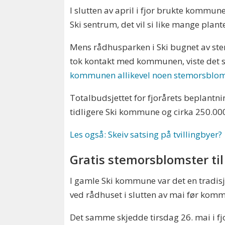
I slutten av april i fjor brukte kommu
Ski sentrum, det vil si like mange plant
Mens rådhusparken i Ski bugnet av st
tok kontakt med kommunen, viste det 
kommunen allikevel noen stemorsblom
Totalbudsjettet for fjorårets beplantni
tidligere Ski kommune og cirka 250.00
Les også: Skeiv satsing på tvillingbyer?
Gratis stemorsblomster ti
I gamle Ski kommune var det en tradi
ved rådhuset i slutten av mai før ko
Det samme skjedde tirsdag 26. mai i fjo