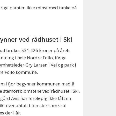
årige planter, ikke minst med tanke på
ynner ved rådhuset i Ski
kal brukes 531.426 kroner på årets
ntning i hele Nordre Follo, ifølge
omhetsleder Gry Larsen i Vei og park i
re Follo kommune.
om i fjor begynner kommunen med å
e stemorsblomstene ved rådhuset i Ski.
ård Avis har foreløpig ikke fått en
ikt over antall blomster som skal
es der i år.