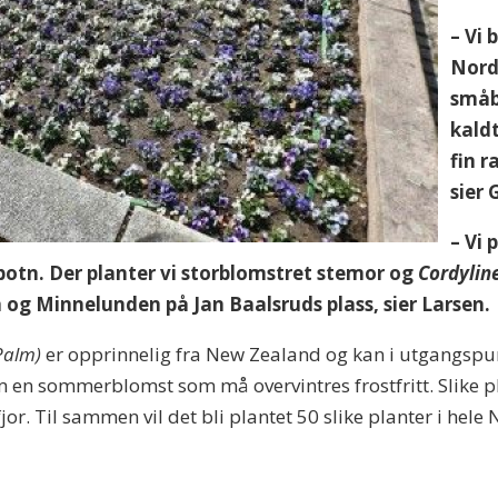
– Vi 
Nordr
småb
kaldt
fin 
sier 
– Vi 
botn. Der planter vi storblomstret stemor og
Cordyline
 og Minnelunden på Jan Baalsruds plass, sier Larsen.
Palm)
er opprinnelig fra New Zealand og kan i utgangspunk
 en sommerblomst som må overvintres frostfritt. Slike p
r. Til sammen vil det bli plantet 50 slike planter i hele N