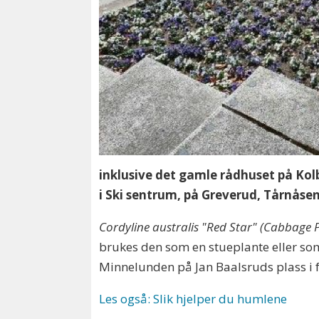
inklusive det gamle rådhuset på Kol
i Ski sentrum, på Greverud, Tårnåsen
Cordyline australis "Red Star" (Cabbage 
brukes den som en stueplante eller som
Minnelunden på Jan Baalsruds plass i fjo
Les også: Slik hjelper du humlene