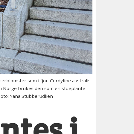
lomster som i fjor. Cordyline australis
en i Norge brukes den som en stueplante
 Foto: Yana Stubberudlien
ntes i