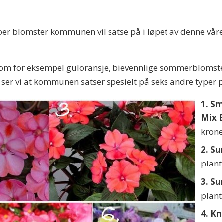
yper blomster kommunen vil satse på i løpet av denne vår
 som for eksempel guloransje, bievennlige sommerblomst
t ser vi at kommunen satser spesielt på seks andre typer p
1. S
Mix 
krone
2. S
plant
3. S
plant
4. K