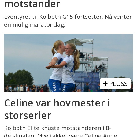
motstander
Eventyret til Kolbotn G15 fortsetter. Nå venter
en mulig maratondag.
PLUSS
Celine var hovmester i
storserier
Kolbotn Elite knuste motstanderen i 8-
delsfinalen. Mye takket være Celine Aune.