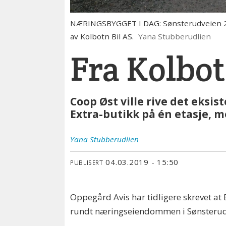
NÆRINGSBYGGET I DAG: Sønsterudveien 26 h
av Kolbotn Bil AS.
Yana Stubberudlien
Fra Kolbot
Coop Øst ville rive det eksi
Extra-butikk på én etasje, m
Yana
Stubberudlien
04.03.2019 - 15:50
PUBLISERT
Oppegård Avis har tidligere skrevet a
rundt næringseiendommen i Sønsterudvei