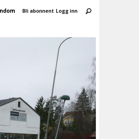
endom
Bli abonnent
Logg inn