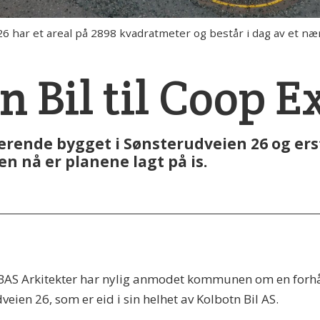
ar et areal på 2898 kvadratmeter og består i dag av et nær
n Bil til Coop E
sterende bygget i Sønsterudveien 26 og er
en nå er planene lagt på is.
t BAS Arkitekter har nylig anmodet kommunen om en forh
en 26, som er eid i sin helhet av Kolbotn Bil AS.