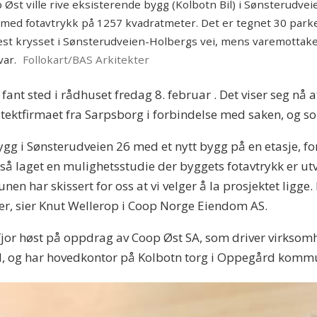
 ville rive eksisterende bygg (Kolbotn Bil) i Sønsterudvei
 med fotavtrykk på 1257 kvadratmeter. Det er tegnet 30 parker
st krysset i Sønsterudveien-Holbergs vei, mens varemottaket
var.
Follokart/BAS Arkitekter
t sted i rådhuset fredag 8. februar . Det viser seg nå
tektfirmaet fra Sarpsborg i forbindelse med saken, og s
gg i Sønsterudveien 26 med et nytt bygg på en etasje, for 
så laget en mulighetsstudie der byggets fotavtrykk er utv
 har skissert for oss at vi velger å la prosjektet ligge. 
ger, sier Knut Wellerop i Coop Norge Eiendom AS.
jor høst på oppdrag av Coop Øst SA, som driver virksomhe
, og har hovedkontor på Kolbotn torg i Oppegård komm