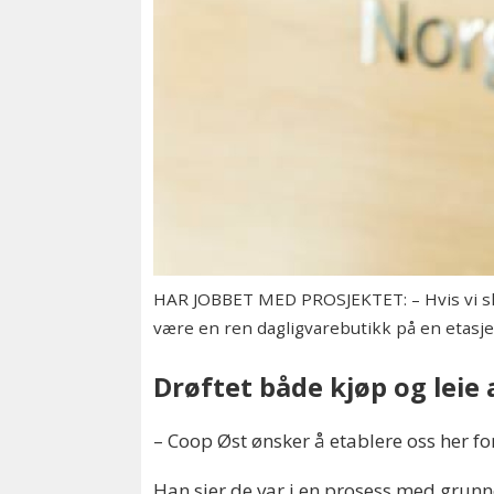
HAR JOBBET MED PROSJEKTET: – Hvis vi sku
være en ren dagligvarebutikk på en etasj
Drøftet både kjøp og lei
– Coop Øst ønsker å etablere oss her fo
Han sier de var i en prosess med gru