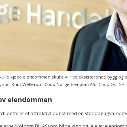
lle kjøpe eiendommen skulle vi rive eksisterende bygg og er
e, sier Knut Wellerop i Coop Norge Eiendom AS.
Coop Øst SA
e av eiendommen
rdi dette er et attraktivt punkt med en stor dagligvareom
nneierne (Kolbotn Bil AS) om både kjøp og leie av eien