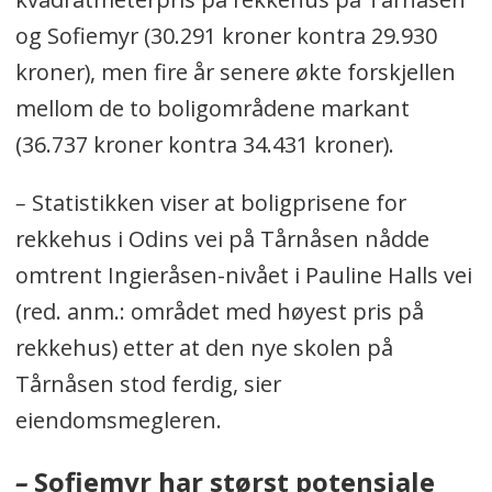
kroner (basert på salg av 32
og Sofiemyr (30.291 kroner kontra 29.930
rekkehus)
kroner), men fire år senere økte forskjellen
mellom de to boligområdene markant
Trollåsen (postnummer 1414): 45.904
(36.737 kroner kontra 34.431 kroner).
kroner (basert på salg av 9 rekkehus)
Kilde:
Eiendomsverdi, statistikken
–
Statistikken viser at boligprisene for
gjelder kun salg av rekkehus i perioden
rekkehus i Odins vei på Tårnåsen nådde
fra februar 2019 til februar 2020.
omtrent Ingieråsen-nivået i Pauline Halls vei
(red. anm.: området med høyest pris på
rekkehus) etter at den nye skolen på
Tårnåsen stod ferdig, sier
eiendomsmegleren.
–
Sofiemyr har størst potensiale