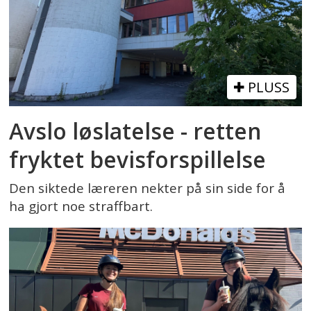
PLUSS
Avslo løslatelse - retten
fryktet bevisforspillelse
Den siktede læreren nekter på sin side for å
ha gjort noe straffbart.