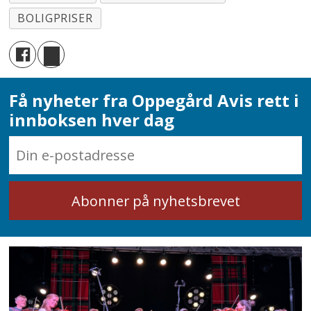
BOLIGPRISER
Få nyheter fra Oppegård Avis rett i
innboksen hver dag