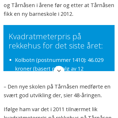
og Tårnåsen i årene før og etter at Tårnåsen
fikk en ny barneskole i 2012.
Kvadratmeterpris på
rekkehus for det siste året:
Kolbotn (postnummer 1410): 46.029
kroner (basert på salg av 12
rekkehus)
–
Den nye skolen på Tårnåsen medførte en
Sofiemyr (postnummer 1412): 40.183
svært god utvikling der, sier 48-åringen.
kroner (basert på salg av 33
rekkehus)
Ifølge ham var det i 2011 tilnærmet lik
Tårnåsen (postnummer 1413): 44.930
kvadratmeterpris på rekkehus på Tårnåsen