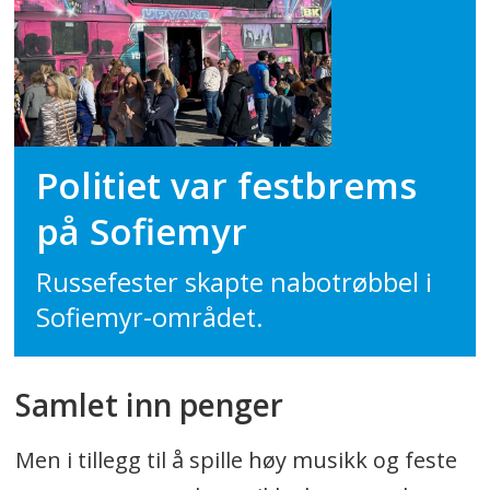
Politiet var festbrems
på Sofiemyr
Russefester skapte nabotrøbbel i
Sofiemyr-området.
Samlet inn penger
Men i tillegg til å spille høy musikk og feste