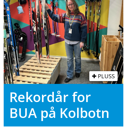
PLUSS
Rekordår for
BUA på Kolbotn