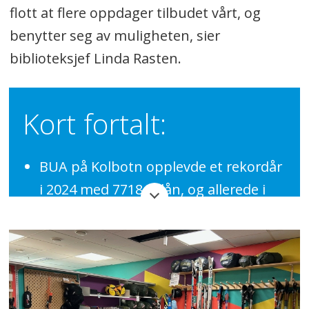
flott at flere oppdager tilbudet vårt, og
benytter seg av muligheten, sier
biblioteksjef Linda Rasten.
Kort fortalt:
BUA på Kolbotn opplevde et rekordår
i 2024 med 7718 utlån, og allerede i
januar 2025 ble en ny månedsrekord
satt.
Økende etterspørsel og nye lånere
tyder på at 2025 kan bli et nytt