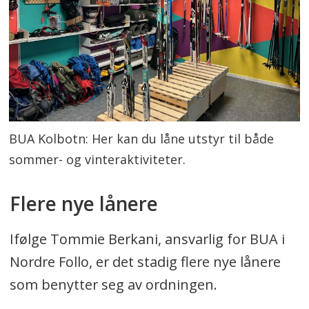
rekordår, spesielt med moderne
utstyr tilgjengelig.
Oppsummeringen er generert av Labrador
AI, men gjennomlest av en journalist.
BUA Kolbotn: Her kan du låne utstyr til både
sommer- og vinteraktiviteter.
Flere nye lånere
Ifølge Tommie Berkani, ansvarlig for BUA i
Nordre Follo, er det stadig flere nye lånere
som benytter seg av ordningen.