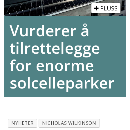
PLUSS
Vurderer å
tilrettelegge
for enorme
solcelleparker
NYHETER
NICHOLAS WILKINSON