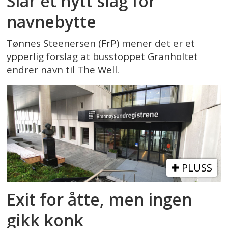
Slår et nytt slag for
navnebytte
Tønnes Steenersen (FrP) mener det er et
ypperlig forslag at busstoppet Granholtet
endrer navn til The Well.
PLUSS
Exit for åtte, men ingen
gikk konk