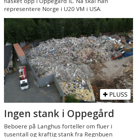
flasket opp i Oppegård IL. Nå skal han
representere Norge i U20 VM i USA.
PLUSS
Ingen stank i Oppegård
Beboere på Langhus forteller om fluer i
tusentall og kraftig stank fra Regnbuen