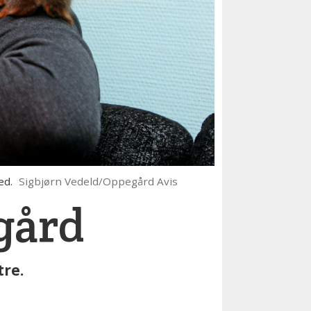
ed.
Sigbjørn Vedeld/Oppegård Avis
egård
tre.