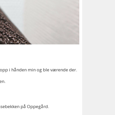
t opp i hånden min og ble værende der.
sen.
 Tussebekken på Oppegård.