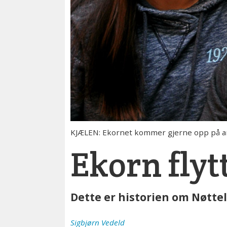
KJÆLEN: Ekornet kommer gjerne opp på arm
Ekorn flyt
Dette er historien om Nøtteli
Sigbjørn
Vedeld