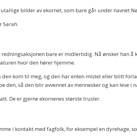
 utallige bilder av ekornet, som bare går under navnet Nø
er Sarah.
 at redningsaksjonen bare er midlertidig. Nå ønsker han
 naturen hvor den hører hjemme.
en kom til meg, og den har enten mistet eller blitt for
pe den, så den blir avvennet av mennesker og kan leve i n
tt. De er gjerne ekornenes største trusler.
omme i kontakt med fagfolk, for eksempel en dyrehage, 