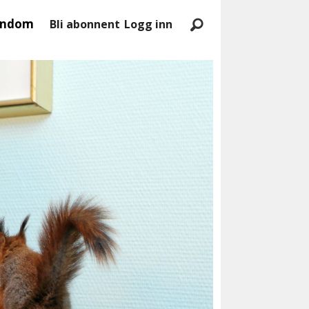
endom
Bli abonnent
Logg inn