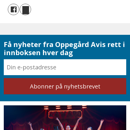
Få nyheter fra Oppegård Avis rett i
innboksen hver dag