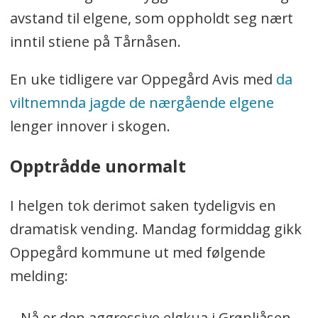
avstand til elgene, som oppholdt seg nært
inntil stiene på Tårnåsen.
En uke tidligere var Oppegård Avis med
da
viltnemnda jagde de nærgående elgene
lenger innover i skogen.
Opptrådde unormalt
I helgen tok derimot saken tydeligvis en
dramatisk vending. Mandag formiddag gikk
Oppegård kommune ut med følgende
melding:
– Nå er den aggressive elgkua i Grønliåsen