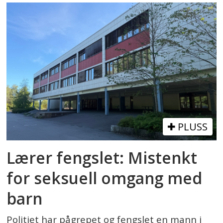
PLUSS
Lærer fengslet: Mistenkt
for seksuell omgang med
barn
Politiet har pågrepet og fengslet en mann i