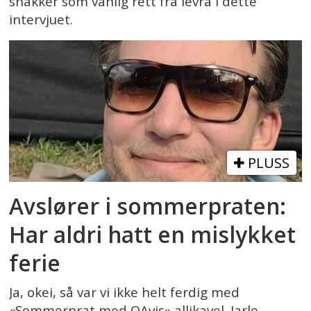
snakker som vanlig rett fra levra i dette
intervjuet.
PLUSS
Avslører i sommerpraten:
Har aldri hatt en mislykket
ferie
Ja, okei, så var vi ikke helt ferdig med
«Sommerprat med OAvis» allikavel. Jarle