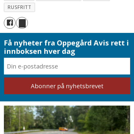
RUSFRITT
Få nyheter fra Oppegård Avis rett i
innboksen hver dag