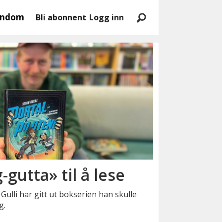
endom
Bli abonnent
Logg inn
-gutta» til å lese
Gulli har gitt ut bokserien han skulle
g.