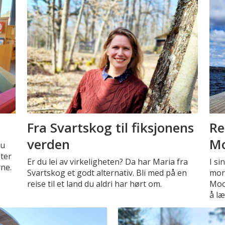
Fra Svartskog til fiksjonens
Re
verden
M
ou
eter
Er du lei av virkeligheten? Da har Maria fra
I si
yne.
Svartskog et godt alternativ. Bli med på en
morg
reise til et land du aldri har hørt om.
Moo
å læ