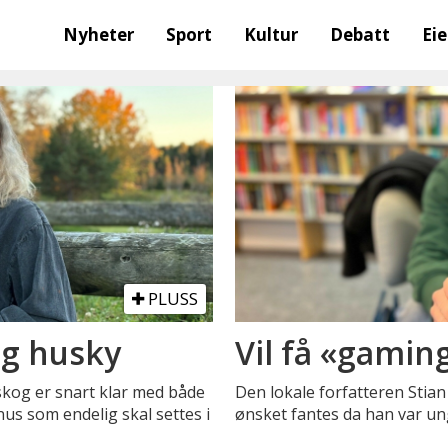
Nyheter
Sport
Kultur
Debatt
Ei
PLUSS
og husky
Vil få «gaming
skog er snart klar med både
Den lokale forfatteren Stian 
us som endelig skal settes i
ønsket fantes da han var un