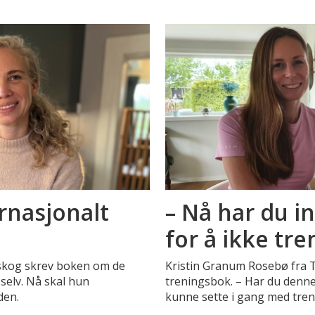
rnasjonalt
– Nå har du 
for å ikke t
tskog skrev boken om de
Kristin Granum Rosebø fra 
selv. Nå skal hun
treningsbok. – Har du denne
den.
kunne sette i gang med treni