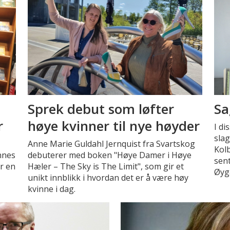
Sprek debut som løfter
Sa
r
høye kvinner til nye høyder
I di
slag
Anne Marie Guldahl Jernquist fra Svartskog
Kolb
innes
debuterer med boken "Høye Damer i Høye
sent
er en
Hæler – The Sky is The Limit", som gir et
Øyg
unikt innblikk i hvordan det er å være høy
kvinne i dag.