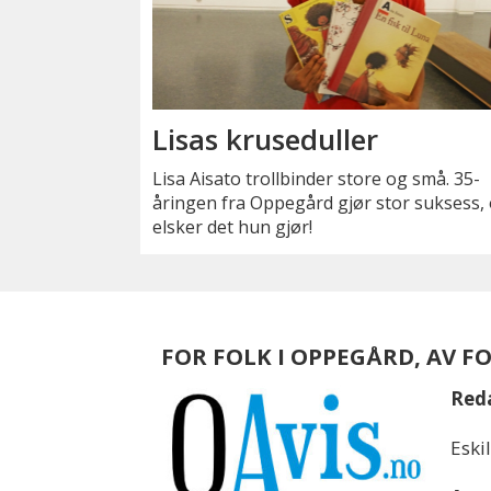
Lisas kruseduller
Lisa Aisato trollbinder store og små. 35-
åringen fra Oppegård gjør stor suksess,
elsker det hun gjør!
FOR FOLK I OPPEGÅRD, AV F
Red
Eski