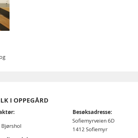
 og
OLK I OPPEGÅRD
aktør:
Besøksadresse:
Sofiemyrveien 6D
l Bjørshol
1412 Sofiemyr