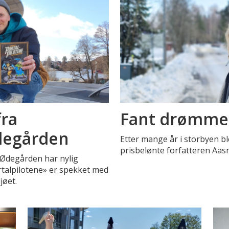
fra
Fant drømmes
degården
Etter mange år i storbyen bl
prisbelønte forfatteren Aasn
a Ødegården har nylig
talpilotene» er spekket med
jøet.