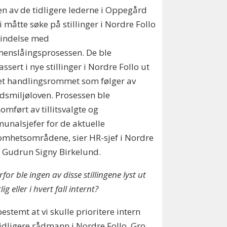
en av de tidligere lederne i Oppegård
i måtte søke på stillinger i Nordre Follo
bindelse med
enslåingsprosessen. De ble
assert i nye stillinger i Nordre Follo ut
et handlingsrommet som følger av
dsmiljøloven. Prosessen ble
omført av tillitsvalgte og
nalsjefer for de aktuelle
omhetsområdene, sier HR-sjef i Nordre
, Gudrun Signy Birkelund.
for ble ingen av disse stillingene lyst ut
lig eller i hvert fall internt?
stemt at vi skulle prioritere intern
idligere rådmann i Nordre Follo, Gro