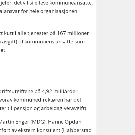
er, det vil si elleve kommuneansatte,
talansvar for hele organisasjonen i
kutt i alle tjenester på 167 millioner
veravgift) til kommunens ansatte som
et.
driftsutgiftene på 4,92 milliarder
 hvorav kommunedirektøren har det
er til pensjon og arbeidsgiveravgift).
 Martin Enger (MDG), Hanne Opdan
omført av ekstern konsulent (Habberstad