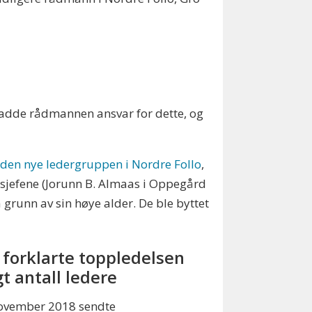
 hadde rådmannen ansvar for dette, og
d
den nye ledergruppen i Nordre Follo
,
sjefene (Jorunn B. Almaas i Oppegård
på grunn av sin høye alder. De ble byttet
k forklarte toppledelsen
gt antall ledere
november 2018 sendte