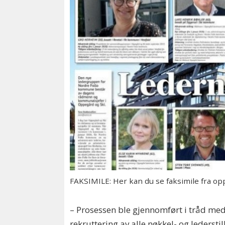
FAKSIMILE: Her kan du se faksimile fra opp
– Prosessen ble gjennomført i tråd med 
rekruttering av alle nøkkel- og leders