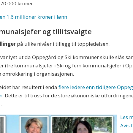
70.000 kroner.
n 1,6 millioner kroner i lønn
munalsjefer og tillitsvalgte
llinger
på ulike nivåer i tillegg til toppledelsen.
o var lyst ut da Oppegård og Ski kommuner skulle slås sa
fer (tre kommunalsjefer i Ski og fem kommunalsjefer i Op
n omrokkering i organisasjonen.
idet har resultert i enda
flere ledere enn tidligere Opp
n
. Dette er til tross for de store økonomiske utfordringe
1.
Les m
Avis 