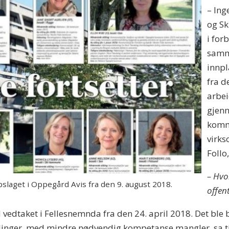
– Ing
og Sk
i for
samm
innpl
fra d
arbei
gjenn
kommu
virks
Follo
– Hvor
slaget i Oppegård Avis fra den 9. august 2018.
offent
vedtaket i Fellesnemnda fra den 24. april 2018. Det ble be
tillinger, med mindre nødvendig kompetanse mangler, sa t