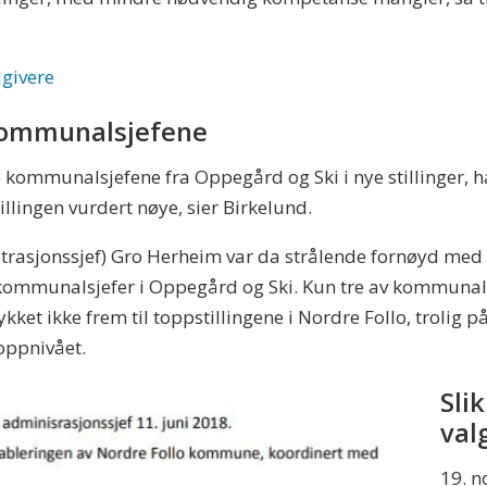
givere
ommunalsjefene
ve kommunalsjefene fra Oppegård og Ski i nye stillinger,
llingen vurdert nøye, sier Birkelund.
trasjonssjef) Gro Herheim var da strålende fornøyd me
kommunalsjefer i Oppegård og Ski. Kun tre av kommunal
ykket ikke frem til toppstillingene i Nordre Follo, trolig 
oppnivået.
Sli
val
19. 