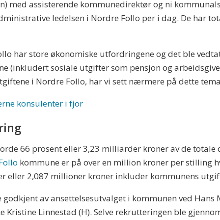
) med assisterende kommunedirektør og ni kommunalsjef
dministrative ledelsen i Nordre Follo per i dag. De har to
lo har store økonomiske utfordringene og det ble vedtatt 
tene (inkludert sosiale utgifter som pensjon og arbeidsgi
tgiftene i Nordre Follo, har vi sett nærmere på dette tema
rne konsulenter i fjor
ring
jorde 66 prosent eller 3,23 milliarder kroner av de totale 
Follo
kommune er på over en million kroner per stilling
er eller 2,087 millioner kroner inkluder kommunens utgift
e godkjent av ansettelsesutvalget i kommunen ved Hans
e Kristine Linnestad (H). Selve rekrutteringen ble gjenn