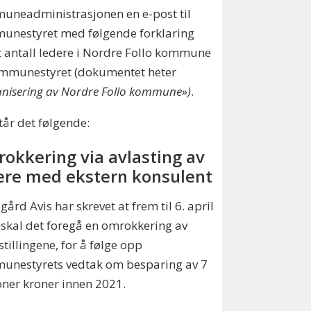
uneadministrasjonen en e-post til
unestyret med følgende forklaring
 antall ledere i Nordre Follo kommune
ommunestyret (dokumentet heter
nisering av Nordre Follo kommune»)
.
tår det følgende:
okkering via avlasting av
ere med ekstern konsulent
ård Avis har skrevet at frem til 6. april
skal det foregå en omrokkering av
stillingene, for å følge opp
unestyrets vedtak om besparing av 7
oner kroner innen 2021.