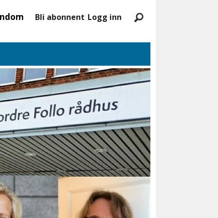
endom
Bli abonnent
Logg inn