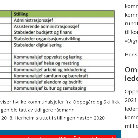
komm
komm
rundt
til k
«Orga
Her s
Omr
led
Oppeg
2021 
ser hvilke kommunalsjefer fra Oppegård og Ski fikk
leder
ngen ble tatt av tidligere rådmann
komm
 2018. Herheim sluttet i stillingen høsten 2020.
milli