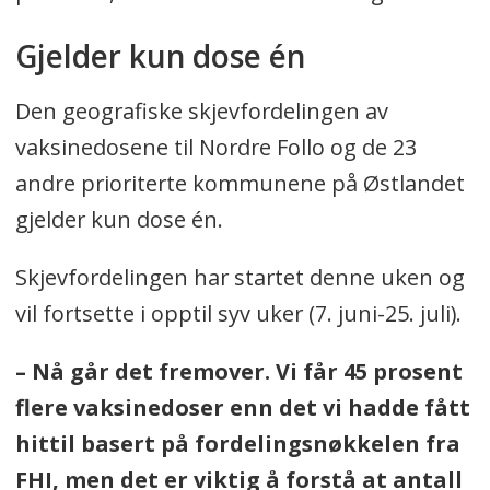
98 % har fått dose én
Gjelder kun dose én
95 % har fått dose to.
Den geografiske skjevfordelingen av
3. Personer 65-74 år (totalt 5.486
vaksinedosene til Nordre Follo og de 23
personer):
andre prioriterte kommunene på Østlandet
94 % har fått dose én
gjelder kun dose én.
73 % har fått dose to.
Skjevfordelingen har startet denne uken og
vil fortsette i opptil syv uker (7. juni-25. juli).
4. Personer 55-64 år (totalt 7.255
personer):
– Nå går det fremover. Vi får 45 prosent
flere vaksinedoser enn det vi hadde fått
66 % har fått dose én
hittil basert på fordelingsnøkkelen fra
19 % har fått dose to.
FHI, men det er viktig å forstå at antall