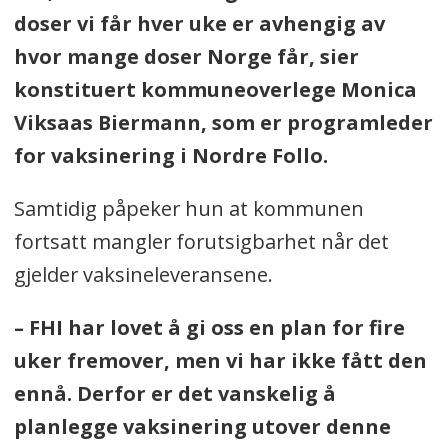
doser vi får hver uke er avhengig av
5. Personer 45-54 år (totalt 9.049
hvor mange doser Norge får, sier
personer):
konstituert kommuneoverlege Monica
Viksaas Biermann, som er programleder
22 % har fått dose én
for vaksinering i Nordre Follo.
10 % har fått dose to.
Samtidig påpeker hun at kommunen
6. Personer 18-44 år (totalt 19.338
fortsatt mangler forutsigbarhet når det
personer):
gjelder vaksineleveransene.
13 % har fått dose én
– FHI har lovet å gi oss en plan for fire
6 % har fått dose to.
uker fremover, men vi har ikke fått den
ennå. Derfor er det vanskelig å
Kilde:
Hjemmesiden til Nordre Follo
planlegge vaksinering utover denne
kommune