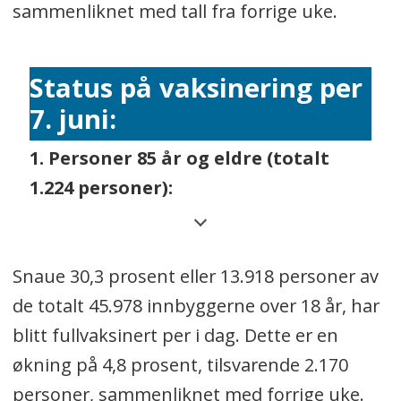
sammenliknet med tall fra forrige uke.
Status på vaksinering per
7. juni:
1. Personer 85 år og eldre (totalt
1.224 personer):
92 % har fått dose én
Snaue 30,3 prosent eller 13.918 personer av
90 % har fått dose to.
de totalt 45.978 innbyggerne over 18 år, har
2. Personer 75-84 år (totalt 3.626
blitt fullvaksinert per i dag. Dette er en
personer):
økning på 4,8 prosent, tilsvarende 2.170
personer, sammenliknet med forrige uke.