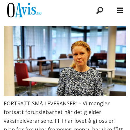
FORTSATT SMÅ LEVERANSER: – Vi mangler
fortsatt forutsigbarhet når det gjelder
vaksineleveransene. FHI har lovet å gi oss en
plan for fire uker fremover, men vi har ikke fått