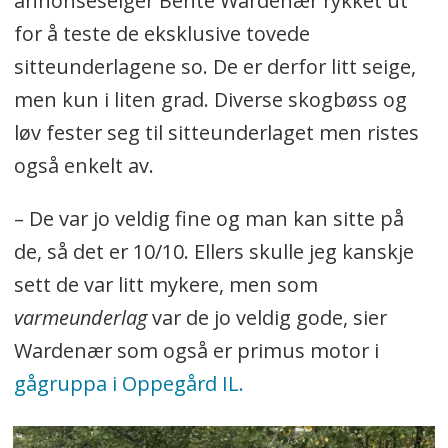
annonseselger Bente Wardenær rykket ut
for å teste de eksklusive tovede
sitteunderlagene so. De er derfor litt seige,
men kun i liten grad. Diverse skogbøss og
løv fester seg til sitteunderlaget men ristes
også enkelt av.
– De var jo veldig fine og man kan sitte på
de, så det er 10/10. Ellers skulle jeg kanskje
sett de var litt mykere, men som
varmeunderlag
var de jo veldig gode, sier
Wardenær som også er primus motor i
gågruppa i Oppegård IL.