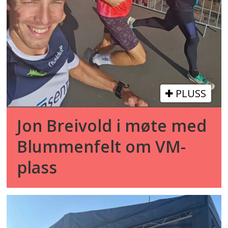
PLUSS
Jon Breivold i møte med
Blummenfelt om VM-
plass