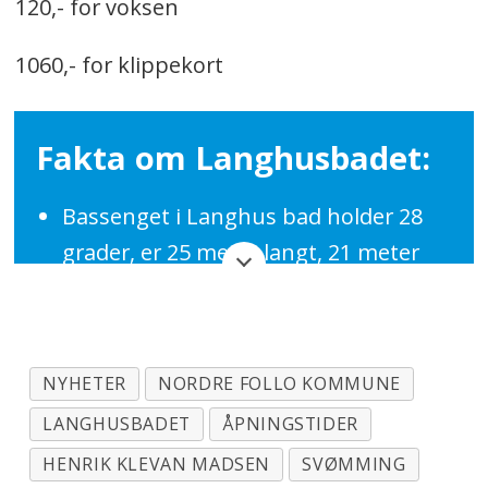
120,- for voksen
1060,- for klippekort
Fakta om Langhusbadet:
Bassenget i Langhus bad holder 28
grader, er 25 meter langt, 21 meter
bredt og har 8 svømmebaner som er
2,5 meter i bredden.
NYHETER
NORDRE FOLLO KOMMUNE
I tre av banene er det mulighet for
LANGHUSBADET
ÅPNINGSTIDER
heving og senking av bunnen fra 2 til
0 meter, som egner seg for
HENRIK KLEVAN MADSEN
SVØMMING