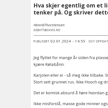
Hva skjer egentlig om et l
tenker på. Og skriver dett
Henrik
Thorstensen
DEBATT@OAVIS.NO
02.01.2024 - 14:55
PUBLISERT
SIST OPPDA
Jeg flyttet for mange år siden fra pla
kjære Kølabånn.
Karjolen eller ei - så meg ikke tilbake. 
Stort sett grunnet rus. Ikke Hooch og d
Det er komisk absurd å høre hvordan go
Ikke misforstå, masse gode minner også