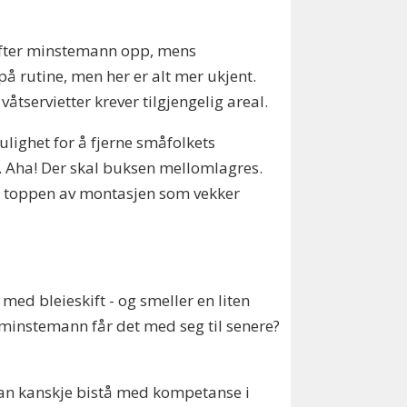
løfter minstemann opp, mens
på rutine, men her er alt mer ukjent.
åtservietter krever tilgjengelig areal.
ulighet for å fjerne småfolkets
e. Aha! Der skal buksen mellomlagres.
å toppen av montasjen som vekker
med bleieskift - og smeller en liten
 minstemann får det med seg til senere?
 kan kanskje bistå med kompetanse i