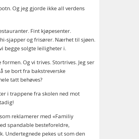
botn. Og jeg gjorde ikke all verdens
estauranter. Fint kjøpesenter.
-sjapper og frisører. Nærhet til sjøen.
i begge solgte leiligheter i.
formen. Og vi trives. Stortrives. Jeg ser
 å se bort fra bakstreverske
 hele tatt behøves?
er i trappene fra skolen ned mot
tadig!
t som reklamerer med «Familiy
 med spandable besteforeldre,
tak. Undertegnede pekes ut som den