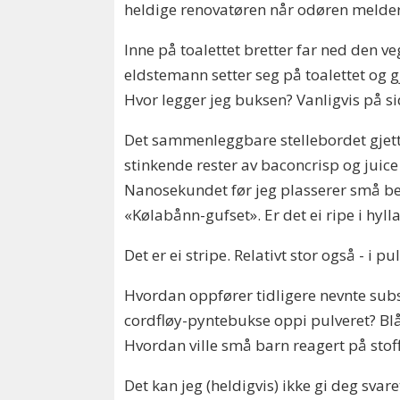
heldige renovatøren når odøren melder
Inne på toalettet bretter far ned den
eldstemann setter seg på toalettet og g
Hvor legger jeg buksen? Vanligvis på sid
Det sammenleggbare stellebordet gjetter
stinkende rester av baconcrisp og juice
Nanosekundet før jeg plasserer små be
«Kølabånn-gufset». Er det ei ripe i hylla
Det er ei stripe. Relativt stor også - i p
Hvordan oppfører tidligere nevnte subst
cordfløy-pyntebukse oppi pulveret? Blå
Hvordan ville små barn reagert på stof
Det kan jeg (heldigvis) ikke gi deg sv