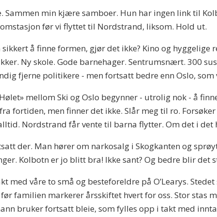
ake. Sammen min kjære samboer. Hun har ingen link til Kol
omstasjon før vi flyttet til Nordstrand, liksom. Hold ut.
ikkert å finne formen, gjør det ikke? Kino og hyggelige r
ker. Ny skole. Gode barnehager. Sentrumsnært. 300 sushi
endig fjerne politikere - men fortsatt bedre enn Oslo, som v
Hølet» mellom Ski og Oslo begynner - utrolig nok - å finne 
fra fortiden, men finner det ikke. Slår meg til ro. Forsøker
lltid. Nordstrand får vente til barna flytter. Om det i det
tsatt der. Man hører om narkosalg i Skogkanten og sprøyt
er. Kolbotn er jo blitt bra! Ikke sant? Og bedre blir det s
akt med våre to små og besteforeldre på O’Learys. Stede
ør familien markerer årsskiftet hvert for oss. Stor stas
nn bruker fortsatt bleie, som fylles opp i takt med inn