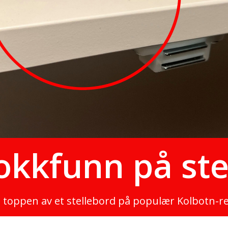
jokkfunn på st
å toppen av et stellebord på populær Kolbotn-r