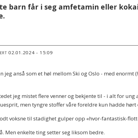
ite barn får i seg amfetamin eller koka
e.
02.01.2024 - 15:09
TERT
ssen jeg anså som et høl mellom Ski og Oslo - med enormt 
Stedet jeg mistet flere venner og bekjente til - i alt for un
ruesprit, men tyngre stoffer våre foreldre kun hadde hør
dt voksne til stadighet gulper opp «hvor-fantastisk-flot
. Men enkelte ting setter seg liksom bedre.