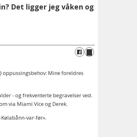
in? Det ligger jeg våken og
(!) oppussingsbehov: Mine foreldres
g alder - og frekventerte begravelser ved.
t om via Miami Vice og Derek.
t-Kølabånn-var-før».