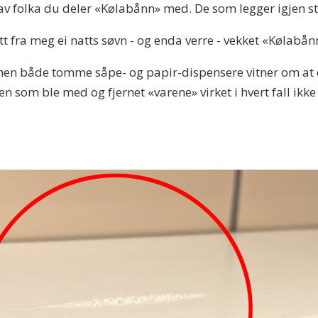
av folka du deler «Kølabånn» med. De som legger igjen st
tatt fra meg ei natts søvn - og enda verre - vekket «Kølabån
, men både tomme såpe- og papir-dispensere vitner om at 
en som ble med og fjernet «varene» virket i hvert fall ikk