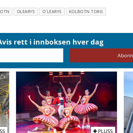
BOTN
OLEARYS
O´LEARYS
KOLBOTN TORG
vis rett i innboksen hver dag
SS
PLUSS