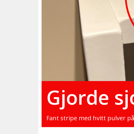
Gjorde s
Fant stripe med hvitt pulver p