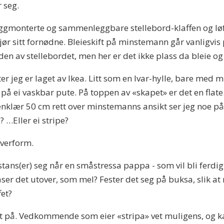
 seg.
 veggmonterte og sammenleggbare stellebord-klaffen og 
jør sitt fornødne. Bleieskift på minstemann går vanligvis 
en av stellebordet, men her er det ikke plass da bleie og v
 jeg er laget av Ikea. Litt som en Ivar-hylle, bare med m
 på ei vaskbar pute. På toppen av «skapet» er det en flat
nklær 50 cm rett over minstemanns ansikt ser jeg noe p
? …Eller ei stripe?
ulverform.
ans(er) seg når en småstressa pappa - som vil bli ferdig 
ser det utover, som mel? Fester det seg på buksa, slik at
fet?
aret på. Vedkommende som eier «stripa» vet muligens, og