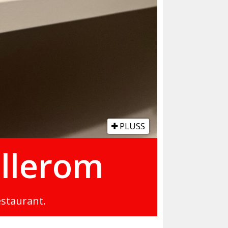
PLUSS
ellerom
estaurant.