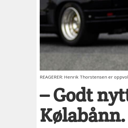
REAGERER: Henrik Thorstensen er oppvokst
– Godt nytt
Kølabånn.