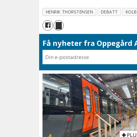
HENRIK THORSTENSEN
DEBATT
KOL
Få nyheter fra Oppegård A
PLU