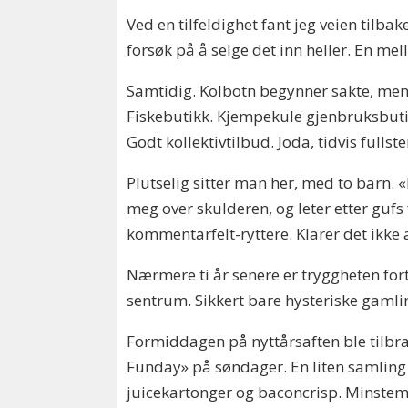
Ved en tilfeldighet fant jeg veien tilb
forsøk på å selge det inn heller. En mell
Samtidig. Kolbotn begynner sakte, men s
Fiskebutikk. Kjempekule gjenbruksbutik
Godt kollektivtilbud. Joda, tidvis fullst
Plutselig sitter man her, med to barn. «
meg over skulderen, og leter etter gufs 
kommentarfelt-ryttere. Klarer det ikke a
Nærmere ti år senere er tryggheten for
sentrum. Sikkert bare hysteriske gamling
Formiddagen på nyttårsaften ble tilbr
Funday» på søndager. En liten samling f
juicekartonger og baconcrisp. Minstema