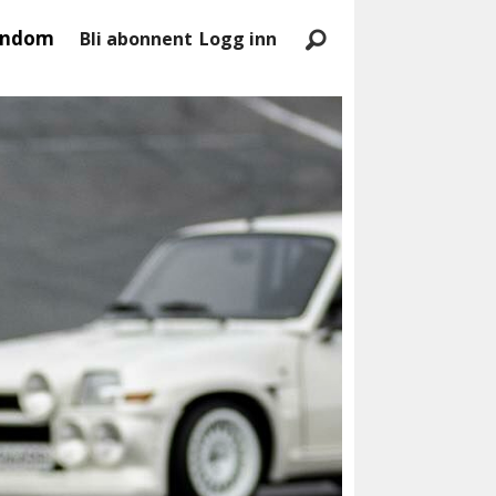
endom
Bli abonnent
Logg inn