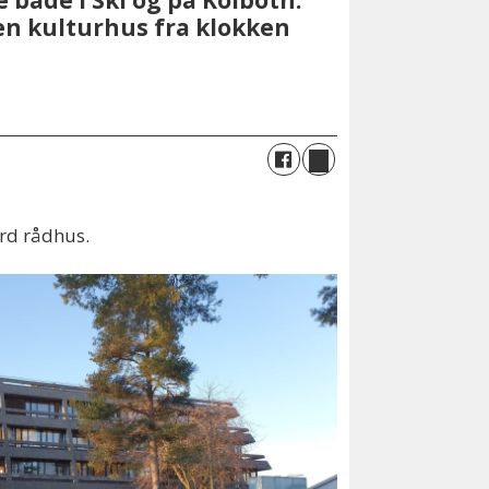
 både i Ski og på Kolbotn.
en kulturhus fra klokken
rd rådhus.