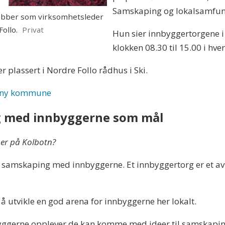
Samskaping og lokalsamfunn
obber som virksomhetsleder
ollo.
Privat
Hun sier innbyggertorgene i
klokken 08.30 til 15.00 i hve
 plassert i Nordre Follo rådhus i Ski.
 i ny kommune
g med innbyggerne som mål
her på Kolbotn?
samskaping med innbyggerne. Et innbyggertorg er et av tilt
å utvikle en god arena for innbyggerne her lokalt.
nnbyggerne opplever de kan komme med ideer til samskapin