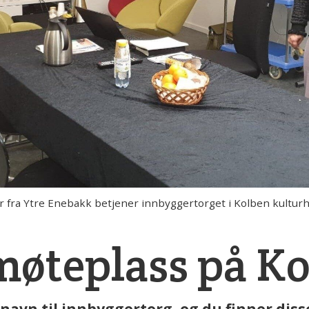
ra Ytre Enebakk betjener innbyggertorget i Kolben kulturhus 
møteplass på K