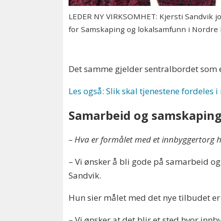
LEDER NY VIRKSOMHET: Kjersti Sandvik j
for Samskaping og lokalsamfunn i Nordre F
Det samme gjelder sentralbordet som er
Les også: Slik skal tjenestene fordeles
Samarbeid og samskapin
– Hva er formålet med et innbyggertorg 
– Vi ønsker å bli gode på samarbeid og 
Sandvik.
Hun sier målet med det nye tilbudet er 
– Vi ønsker at det blir et sted hvor i