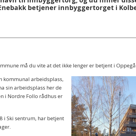
navn til innbyggertorg, og du finner disse
 Enebakk betjener innbyggertorget i Kolb
mmune må du vite at det ikke lenger er betjent i Oppegå
 en kommunal arbeidsplass,
 ha sin arbeidsplass her de
n i Nordre Follo rådhus er
 8 i Ski sentrum, har betjent
ager.