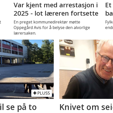
Var kjent med arrestasjon i
Et
2025 - lot læreren fortsette
ba
t
En preget kommunedirektør møtte
Fyl
Oppegård Avis for å belyse den alvorlige
endr
lærersaken.
PLUSS
il se på to
Knivet om sei