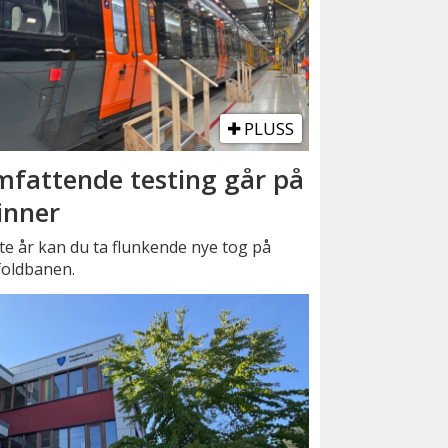
PLUSS
fattende testing går på
inner
e år kan du ta flunkende nye tog på
foldbanen.