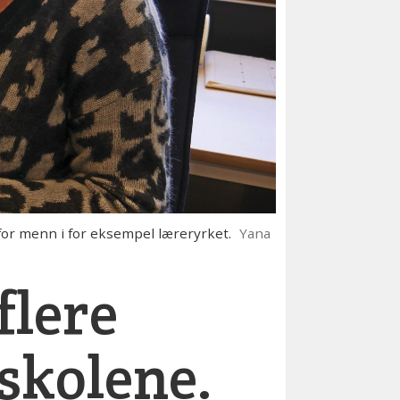
r menn i for eksempel læreryrket.
Yana
flere
 skolene.