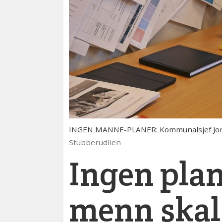
INGEN MANNE-PLANER: Kommunalsjef Jorunn
Stubberudlien
Ingen plan
menn skal 