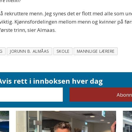
lere menn?
 rekruttere menn. Jeg synes det er flott med alle som und
iktig. Kjønnsfordelingen mellom menn og kvinner på første
ørste trinn, sier Almaas.
NG
JORUNN B. ALMÅAS
SKOLE
MANNLIGE LÆRERE
vis rett i innboksen hver dag