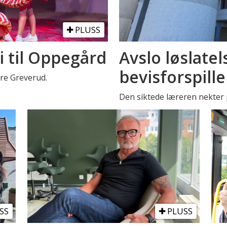
PLUSS
i til Oppegård
Avslo løslatel
bevisforspille
stre Greverud.
Den siktede læreren nekter p
SS
PLUSS