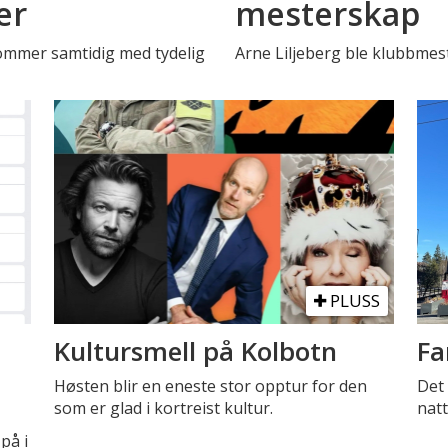
er
mesterskap
Kommer samtidig med tydelig
Arne Liljeberg ble klubbmest
PLUSS
Kultursmell på Kolbotn
Fa
Høsten blir en eneste stor opptur for den
Det 
som er glad i kortreist kultur.
natt
på i