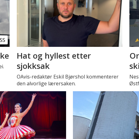
SS
kke
Hat og hyllest etter
Om
sjokksak
sk
i.
OAvis-redaktør Eskil Bjørshol kommenterer
Nest
den alvorlige lærersaken.
Øst