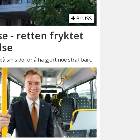
PLUSS
se - retten fryktet
lse
å sin side for å ha gjort noe straffbart.