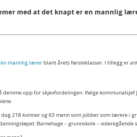
er med at det knapt er en mannlig lære
r
én mannlig lærer
blant årets førsteklasser. I tillegg er 
 demme opp for skjevfordelingen. Ifølge kommunalsjef J
lene.
dag 218 kvinner og 63 menn som jobber som lærere i gr
anningsløpet: Barnehage – grunnskole – videregående sk