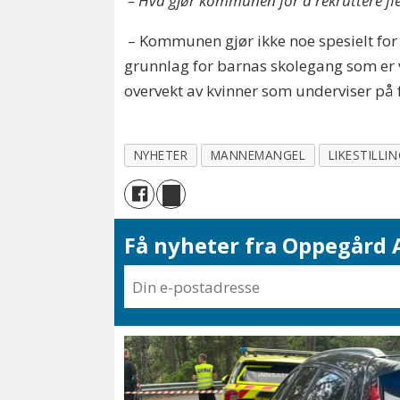
– Hva gjør kommunen for å rekruttere f
– Kommunen gjør ikke noe spesielt for å
grunnlag for barnas skolegang som er v
overvekt av kvinner som underviser på f
NYHETER
MANNEMANGEL
LIKESTILLI
Få nyheter fra Oppegård A