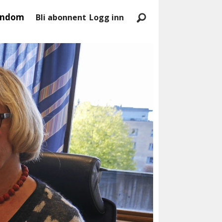
endom
Bli abonnent
Logg inn