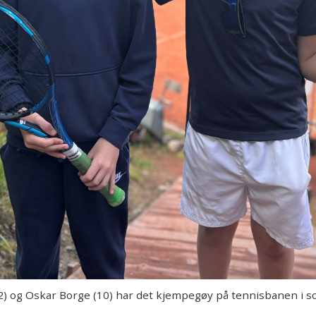
 og Oskar Borge (10) har det kjempegøy på tennisbanen i 