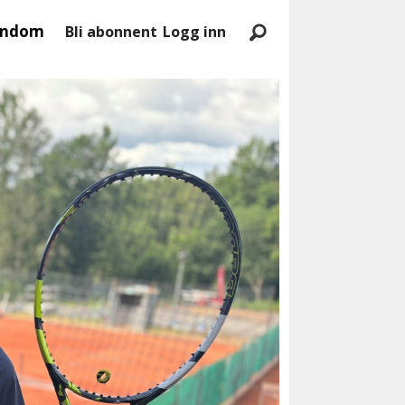
endom
Bli abonnent
Logg inn