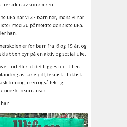
ndre siden av sommeren.
ne uka har vi 27 barn her, mens vi har
 lister med 36 påmeldte den siste uka,
ller han.
rskolen er for barn fra 6 og 15 år, og
sklubben byr på en aktiv og sosial uke.
ær forteller at det legges opp til en
landing av samspill, teknisk-, taktisk-
sisk trening, men også lek og
omme konkurranser.
 han.