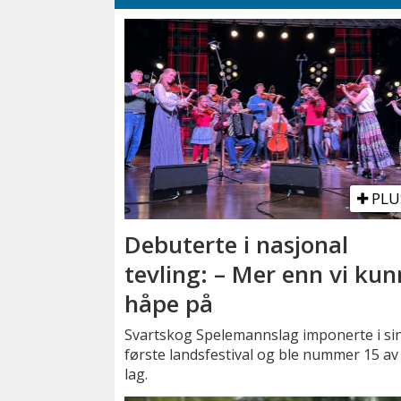
PLU
Debuterte i nasjonal
tevling: – Mer enn vi ku
håpe på
Svartskog Spelemannslag imponerte i si
første landsfestival og ble nummer 15 av
lag.