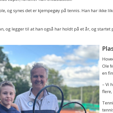
kole, og synes det er kjempegøy på tennis. Han har ikke l
r han, og legger til at han også har holdt på et år, og st
Plas
Hoved
Ole M
en fi
– Vi 
flere
Tenn
tenni