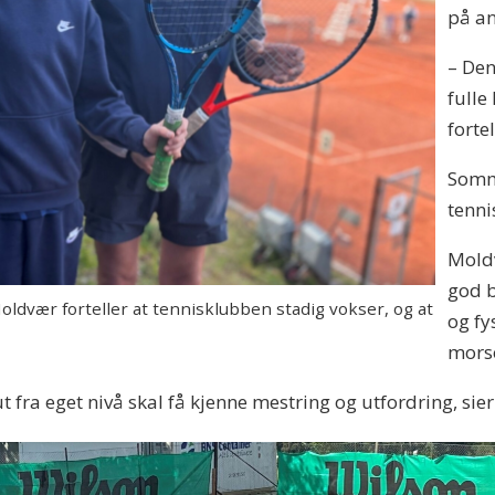
på a
– Den
fulle
forte
Somme
tenni
Moldv
god b
ldvær forteller at tennisklubben stadig vokser, og at
og fy
mors
ut fra eget nivå skal få kjenne mestring og utfordring, sier