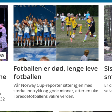
SS
Fotballen er død, lenge leve
Si
nne
fotballen
sm
Vår Norway Cup-reporter sitter igjen med
Er d
sterke inntrykk og gode minner, etter en uke
selv
n
i breddefotballens vakre verden.
 32