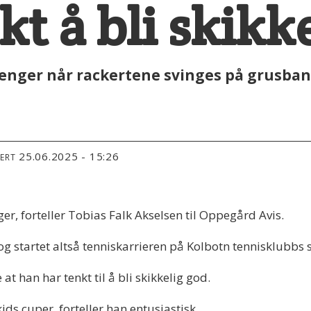
kt å bli skikk
renger når rackertene svinges på grusban
25.06.2025 - 15:26
TERT
ager, forteller Tobias Falk Akselsen til Oppegård Avis.
og startet altså tenniskarrieren på Kolbotn tennisklubbs 
at han har tenkt til å bli skikkelig god.
ds cuper, forteller han entusiastisk.