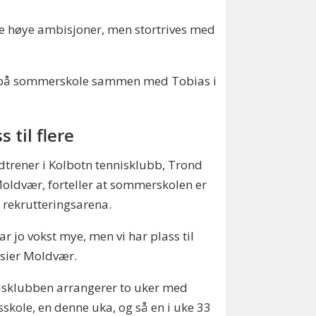
ike høye ambisjoner, men stortrives med
artet på sommerskole sammen med Tobias i
s til flere
trener i Kolbotn tennisklubb, Trond
oldvær, forteller at sommerskolen er
n rekrutteringsarena.
har jo vokst mye, men vi har plass til
, sier Moldvær.
isklubben arrangerer to uker med
sskole, en denne uka, og så en i uke 33