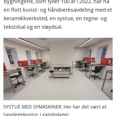
bygningene, som fyller 100 år i 2022, har nå
en flott kunst- og håndverksavdeling med et
keramikkverksted, en systue, en tegne- og
tekstilsal og en sløydsal.
SYSTUE MED SYMASKINER: Her har det vært et
tannlegekontor i gamledager.