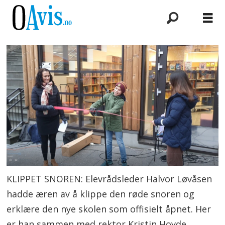
KLIPPET SNOREN: Elevrådsleder Halvor Løvåsen
hadde æren av å klippe den røde snoren og
erklære den nye skolen som offisielt åpnet. Her
er han sammen med rektor Kristin Hovde