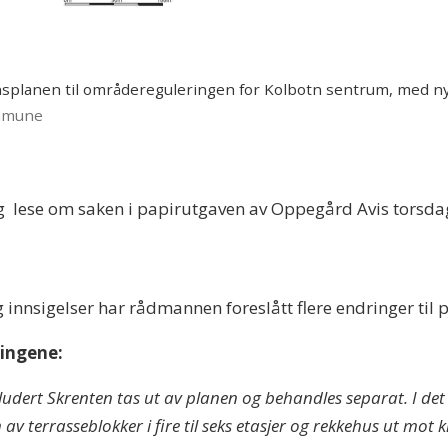
onsplanen til områdereguleringen for Kolbotn sentrum, med n
mmune
 lese om saken i papirutgaven av Oppegård Avis torsda
nnsigelser har rådmannen foreslått flere endringer til p
ringene:
ludert Skrenten tas ut av planen og behandles separat. I det 
 av terrasseblokker i fire til seks etasjer og rekkehus ut mo