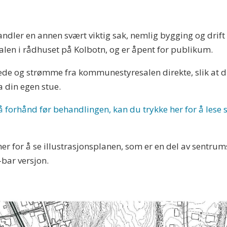
er en annen svært viktig sak, nemlig bygging og drift a
len i rådhuset på Kolbotn, og er åpent for publikum.
tede og strømme fra kommunestyresalen direkte, slik at
 din egen stue.
på forhånd før behandlingen, kan du trykke her for å les
r her for å se illustrasjonsplanen, som er en del av sen
-bar versjon.