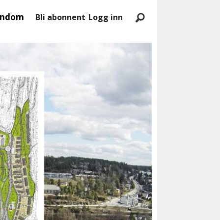
endom
Bli abonnent
Logg inn