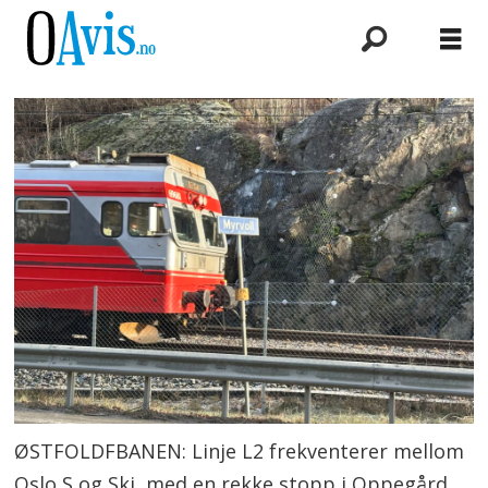
ØSTFOLDFBANEN: Linje L2 frekventerer mellom
Oslo S og Ski, med en rekke stopp i Oppegård.