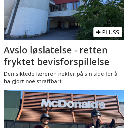
PLUSS
Avslo løslatelse - retten
fryktet bevisforspillelse
Den siktede læreren nekter på sin side for å
ha gjort noe straffbart.