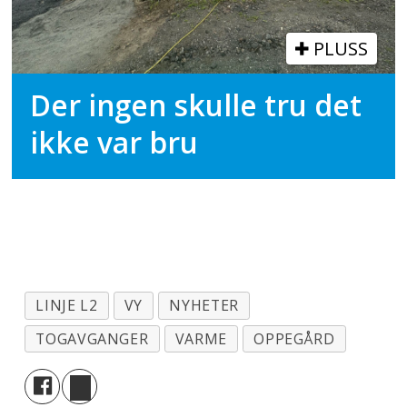
PLUSS
Der ingen skulle tru det
ikke var bru
LINJE L2
VY
NYHETER
TOGAVGANGER
VARME
OPPEGÅRD