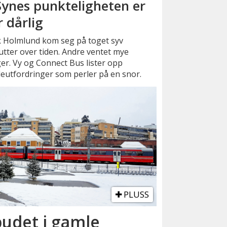
Synes punkteligheten er
r dårlig
k Holmlund kom seg på toget syv
tter over tiden. Andre ventet mye
er. Vy og Connect Bus lister opp
eutfordringer som perler på en snor.
PLUSS
budet i gamle