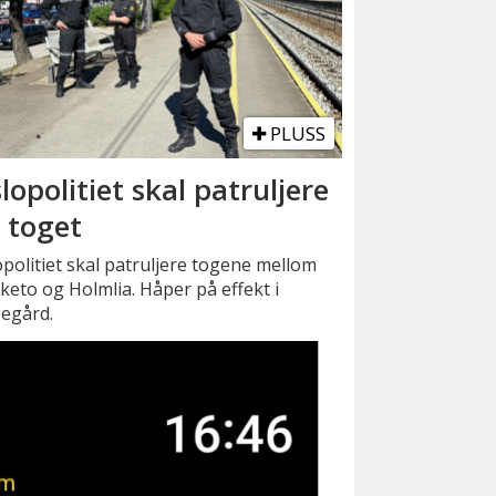
PLUSS
lopolitiet skal patruljere
 toget
politiet skal patruljere togene mellom
eto og Holmlia. Håper på effekt i
egård.