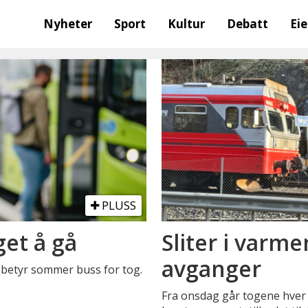
Nyheter
Sport
Kultur
Debatt
Ei
PLUSS
get å gå
Sliter i varme
avganger
så betyr sommer buss for tog.
Fra onsdag går togene hver