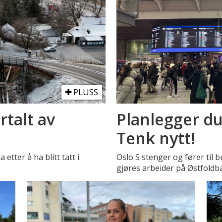
PLUSS
rtalt av
Planlegger du
Tenk nytt!
etter å ha blitt tatt i
Oslo S stenger og fører til 
gjøres arbeider på Østfoldb