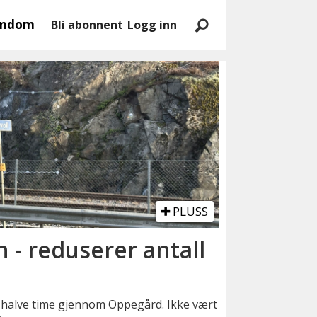
endom
Bli abonnent
Logg inn
PLUSS
n - reduserer antall
 halve time gjennom Oppegård. Ikke vært