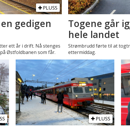
PLUSS
r en gedigen
Togene går igj
hele landet
er ett år i drift. Nå stenges
Strømbrudd førte til at togt
 på Østfoldbanen som får.
ettermiddag.
SS
PLUSS