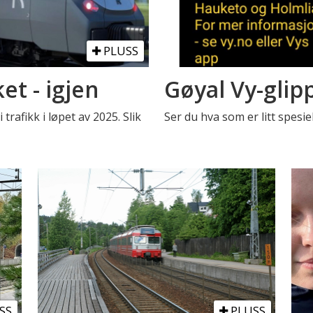
PLUSS
et - igjen
Gøyal Vy-glip
trafikk i løpet av 2025. Slik
Ser du hva som er litt spesi
SS
PLUSS