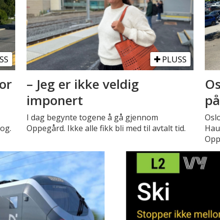
SS
PLUSS
or
– Jeg er ikke veldig
Os
imponert
på
I dag begynte togene å gå gjennom
Oslo
tog.
Oppegård. Ikke alle fikk bli med til avtalt tid.
Hauk
Opp