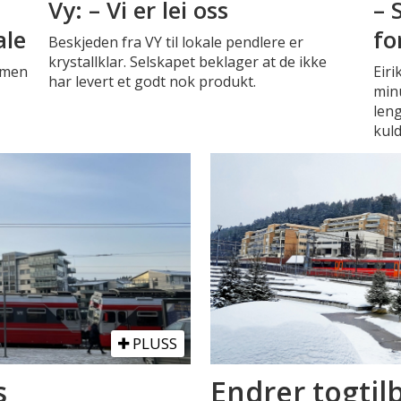
Vy: – Vi er lei oss
– 
ale
fo
Beskjeden fra VY til lokale pendlere er
krystallklar. Selskapet beklager at de ikke
, men
Eiri
har levert et godt nok produkt.
minu
leng
kuld
PLUSS
s
Endrer togtil