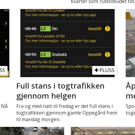
kvarter som rutetilbudet tilsi
SS
PLUSS
Full stans i togtrafikken
Åp
gjennom helgen
me
. Nå
Fra og med natt til fredag er det full stans i
Spo
e
togtrafikken gjennom gamle Oppegård frem
toge
til mandag morgen.