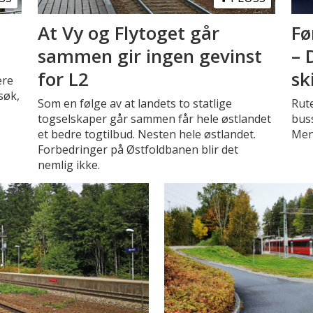
At Vy og Flytoget går
Fø
sammen gir ingen gevinst
– 
for L2
sk
ere
søk,
Som en følge av at landets to statlige
Rute
togselskaper går sammen får hele østlandet
buss
et bedre togtilbud. Nesten hele østlandet.
Men
Forbedringer på Østfoldbanen blir det
nemlig ikke.