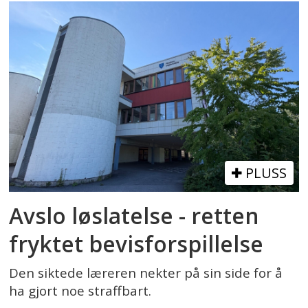
PLUSS
Avslo løslatelse - retten
fryktet bevisforspillelse
Den siktede læreren nekter på sin side for å
ha gjort noe straffbart.