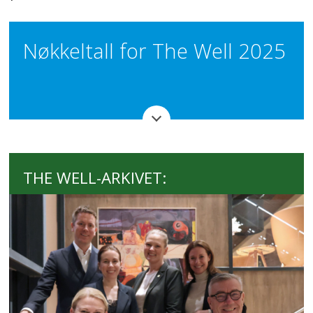
Nøkkeltall for The Well 2025
Driftsinntekter: 260,2 mill. kr (2024:
233,4 mill. kr, +11,5 %).
THE WELL-ARKIVET:
Driftsresultat (EBIT): 7,38 mill. kr
(2024: -11,77 mill. kr).
Årsresultat: 7,93 mill. kr (2024: -11,68
mill. kr).
Segmentutvikling (inntekter, 2025 vs.