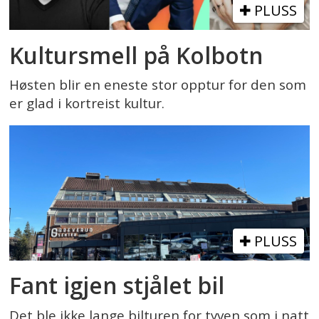
PLUSS
Kultursmell på Kolbotn
Høsten blir en eneste stor opptur for den som
er glad i kortreist kultur.
PLUSS
Fant igjen stjålet bil
Det ble ikke lange bilturen for tyven som i natt