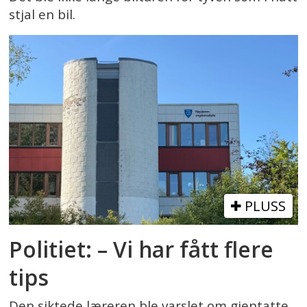
stjal en bil.
PLUSS
Politiet: – Vi har fått flere
tips
Den siktede læreren ble varslet om gjentatte