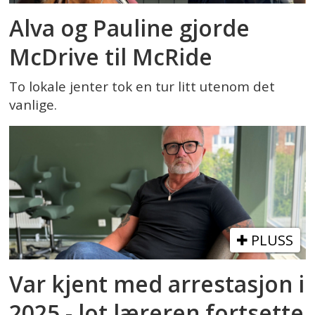
Alva og Pauline gjorde
McDrive til McRide
To lokale jenter tok en tur litt utenom det
vanlige.
PLUSS
Var kjent med arrestasjon i
2025 - lot læreren fortsette