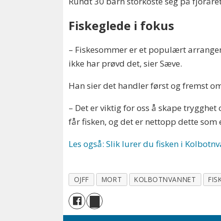
Rundt 30 barn storkoste seg på fjoråre
Fiskeglede i fokus
– Fiskesommer er et populært arrangemen
ikke har prøvd det, sier Sæve.
Han sier det handler først og fremst om
– Det er viktig for oss å skape trygghet
får fisken, og det er nettopp dette som 
Les også: Slik lurer du fisken i Kolbotn
OJFF
MORT
KOLBOTNVANNET
FIS