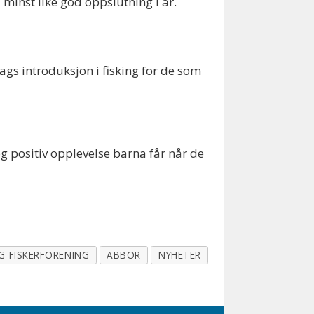
minst like god oppslutning i år.
ags introduksjon i fisking for de som
og positiv opplevelse barna får når de
G FISKERFORENING
ABBOR
NYHETER