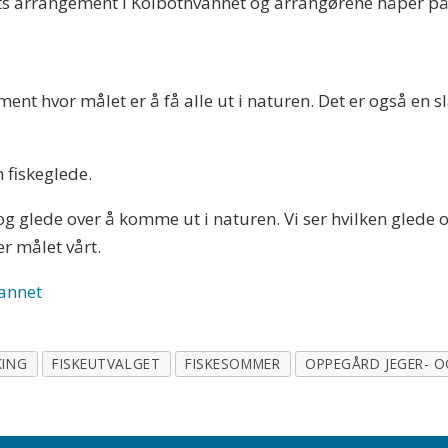
ts arrangement i Kolbotnvannet og arrangørene håper på 
t hvor målet er å få alle ut i naturen. Det er også en sl
 fiskeglede.
 og glede over å komme ut i naturen. Vi ser hvilken glede 
er målet vårt.
vannet
KING
FISKEUTVALGET
FISKESOMMER
OPPEGÅRD JEGER- O