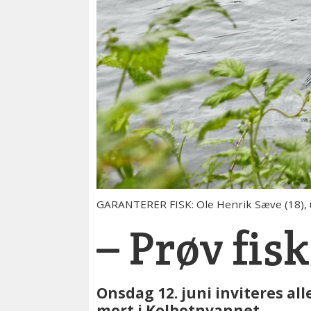
GARANTERER FISK: Ole Henrik Sæve (18), un
– Prøv fis
Onsdag 12. juni inviteres all
mort i Kolbotnvannet.