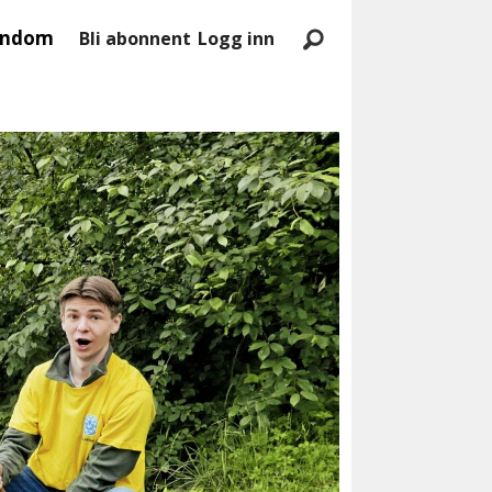
endom
Bli abonnent
Logg inn