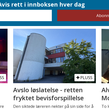
vis rett i innboksen hver dag
SS
PLUSS
Avslo løslatelse - retten
Al
fryktet bevisforspillelse
Mc
tre
Den siktede læreren nekter på sin side for å
To l