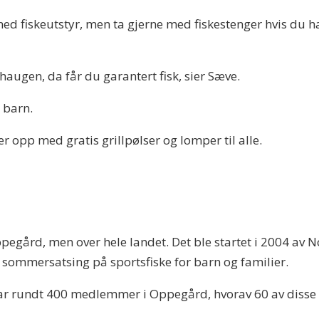
med fiskeutstyr, men ta gjerne med fiskestenger hvis du h
augen, da får du garantert fisk, sier Sæve.
e barn.
ller opp med gratis grillpølser og lomper til alle.
egård, men over hele landet. Det ble startet i 2004 av No
 sommersatsing på sportsfiske for barn og familier.
har rundt 400 medlemmer i Oppegård, hvorav 60 av disse t