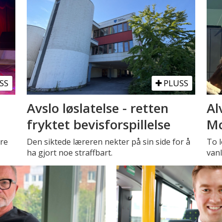
SS
PLUSS
Avslo løslatelse - retten
Al
fryktet bevisforspillelse
Mc
tre
Den siktede læreren nekter på sin side for å
To l
ha gjort noe straffbart.
vanl