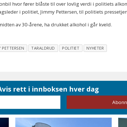
nbil hvor fører blåste til over lovlig verdi i politiets alk
agsleder i politiet, Jimmy Pettersen, til politiets presset
midten av 30-årene, ha drukket alkohol i går kveld.
Y PETTERSEN
TARALDRUD
POLITIET
NYHETER
vis rett i innboksen hver dag