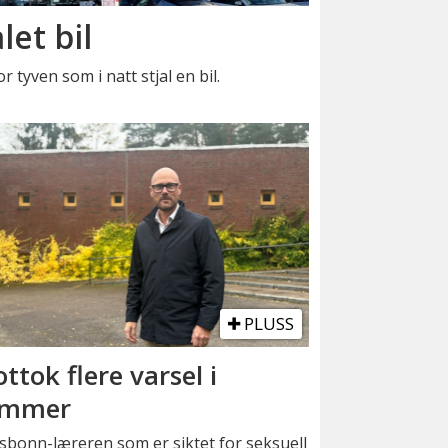
let bil
r tyven som i natt stjal en bil.
PLUSS
ttok flere varsel i
ommer
sbonn-læreren som er siktet for seksuell