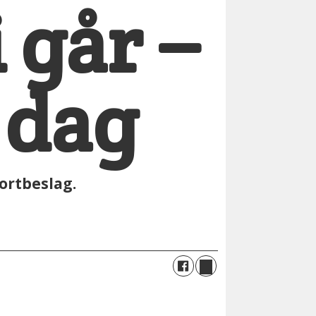
 går –
 dag
kortbeslag.