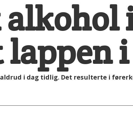
alkohol i
 lappen i
raldrud i dag tidlig. Det resulterte i fører