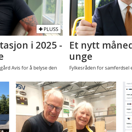
PLUSS
asjon i 2025 -
Et nytt måned
e
unge
rd Avis for å belyse den
Fylkesråden for samferdsel 