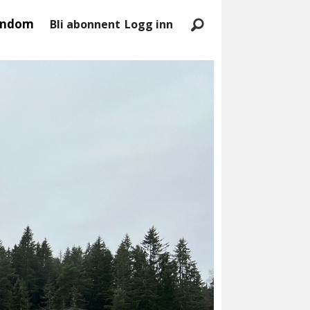
endom
Bli abonnent
Logg inn