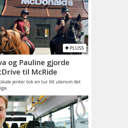
PLUSS
va og Pauline gjorde
Drive til McRide
okale jenter tok en tur litt utenom det
ige.