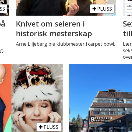
SS
PLUSS
på
Knivet om seieren i
Se
historisk mesterskap
ti
Arne Liljeberg ble klubbmester i carpet bowl.
Lære
g.
seks
over
PLUSS