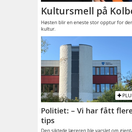
Kultursmell på Kolb
Høsten blir en eneste stor opptur for den
kultur.
PLU
Politiet: – Vi har fått fler
tips
Den siktede læreren ble varslet om gjent