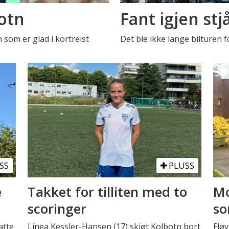
otn
Fant igjen stjå
 som er glad i kortreist
Det ble ikke lange bilturen fo
SS
PLUSS
e
Takket for tilliten med to
Mo
scoringer
s
atte
Linea Kessler-Hansen (17) skjøt Kolbotn bort
Fløy