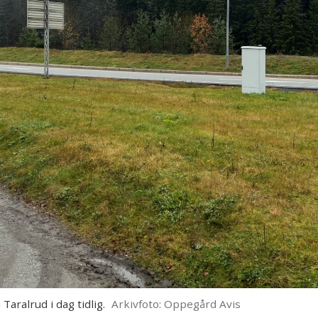
aralrud i dag tidlig.
Arkivfoto: Oppegård Avis