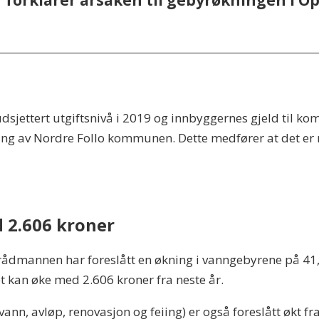
forklarer årsaken til gebyrøkningen i O
jettert utgiftsnivå i 2019 og innbyggernes gjeld til ko
ering av Nordre Follo kommunen. Dette medfører at det e
 2.606 kroner
rådmannen har foreslått en økning i vanngebyrene på 41,6 
et kan øke med 2.606 kroner fra neste år.
vann, avløp, renovasjon og feiing) er også foreslått økt f