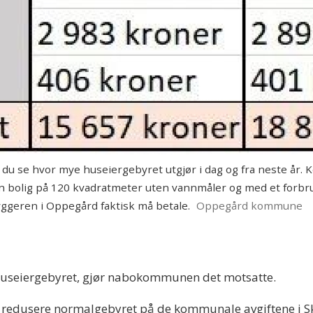
du se hvor mye huseiergebyret utgjør i dag og fra neste år
en bolig på 120 kvadratmeter uten vannmåler og med et forbr
yggeren i Oppegård faktisk må betale.
Oppegård kommune
 huseiergebyret, gjør nabokommunen det motsatte.
 redusere normalgebyret på de kommunale avgiftene i Ski 