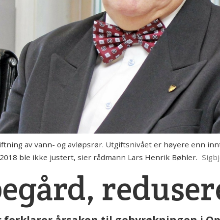
ning av vann- og avløpsrør. Utgiftsnivået er høyere enn innt
18 ble ikke justert, sier rådmann Lars Henrik Bøhler.
Sigb
egård, redusere