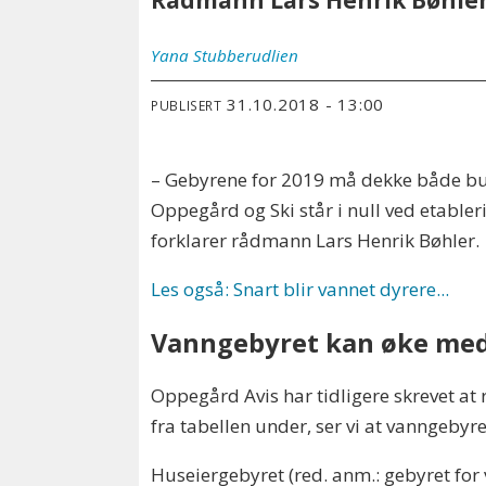
Rådmann Lars Henrik Bøhler 
Yana
Stubberudlien
31.10.2018 - 13:00
PUBLISERT
– Gebyrene for 2019 må dekke både buds
Oppegård og Ski står i null ved etabl
forklarer rådmann Lars Henrik Bøhler.
Les også: Snart blir vannet dyrere...
Vanngebyret kan øke med
Oppegård Avis har tidligere skrevet at 
fra tabellen under, ser vi at vanngebyr
Huseiergebyret (red. anm.: gebyret for 