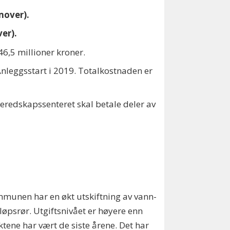
emover).
ver).
6,5 millioner kroner.
Anleggsstart i 2019. Totalkostnaden er
eredskapssenteret skal betale deler av
munen har en økt utskiftning av vann-
løpsrør. Utgiftsnivået er høyere enn
ktene har vært de siste årene. Det har