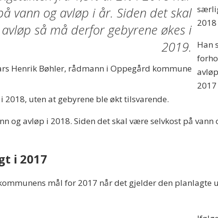
særl
 vann og avløp i år. Siden det skal
2018 
 avløp så må derfor gebyrene økes i
2019.
Han s
forho
ars Henrik Bøhler, rådmann i Oppegård kommune
avløp
2017 
i 2018, uten at gebyrene ble økt tilsvarende.
n og avløp i 2018. Siden det skal være selvkost på vann 
gt i 2017
 kommunens mål for 2017 når det gjelder den planlagte ut