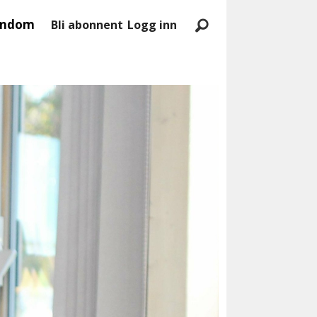
endom
Bli abonnent
Logg inn