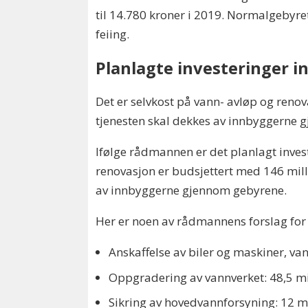
til 14.780 kroner i 2019. Normalgebyret
feiing.
Planlagte investeringer i
Det er selvkost på vann- avløp og ren
tjenesten skal dekkes av innbyggerne 
Ifølge rådmannen er det planlagt invest
renovasjon er budsjettert med 146 mill 
av innbyggerne gjennom gebyrene.
Her er noen av rådmannens forslag fo
Anskaffelse av biler og maskiner, van
Oppgradering av vannverket: 48,5 mi
Sikring av hovedvannforsyning: 12 mi