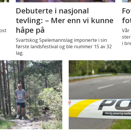
Debuterte i nasjonal
Fo
tevling: – Mer enn vi kunne
fo
håpe på
ost
Vår 
ster
Svartskog Spelemannslag imponerte i sin
i br
første landsfestival og ble nummer 15 av 32
lag.