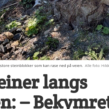
ore steinblokker som kan rase ned på veien.
Alle foto: Hi
iner langs
n: – Bekymret