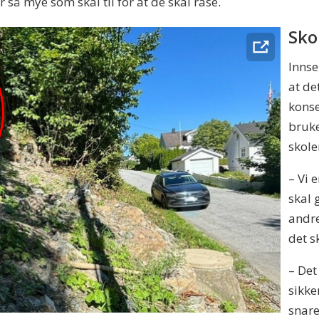
r så mye som skal til for at de skal rase.
Sko
Innse
at de
konse
bruke
skole
– Vi 
skal 
andr
det s
– Det
sikke
snare