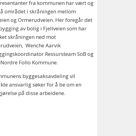
presentanter fra kommunen har vært og
på området i skråningen mellom
veien og Ormerudveien. Her foregår det
bygging av bolig i Fjellveien som har
ket skråningen ned mot
rudveien, Wenche Aarvik
ggingskoordinator Ressursteam SoB og
i Nordre Follo Kommune.
mmunens byggesaksavdeling vil
kte ansvarlig søker for å be om en
jørelse på disse arbeidene.
.