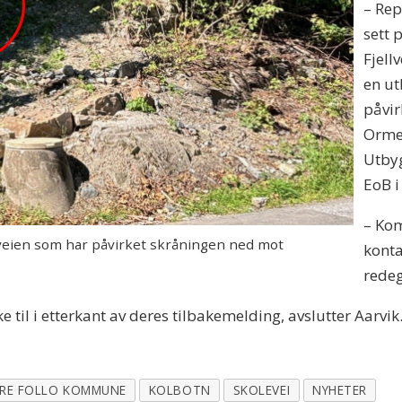
– Re
sett 
Fjell
en ut
påvir
Orme
Utby
EoB 
– Ko
llveien som har påvirket skråningen ned mot
konta
redeg
e til i etterkant av deres tilbakemelding, avslutter Aarvik
RE FOLLO KOMMUNE
KOLBOTN
SKOLEVEI
NYHETER