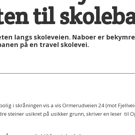
en til skoleb
ten langs skoleveien. Naboer er bekymret 
banen på en travel skolevei.
bolig i skråningen vis a vis Ormerudveien 24 (mot Fjellvei
ndre steiner usikret på usikker grunn, skriver en leser ti