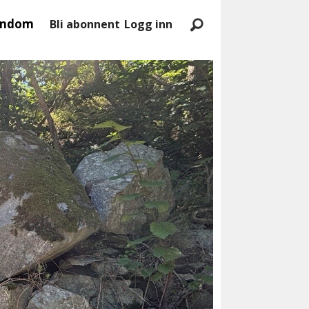
endom
Bli abonnent
Logg inn