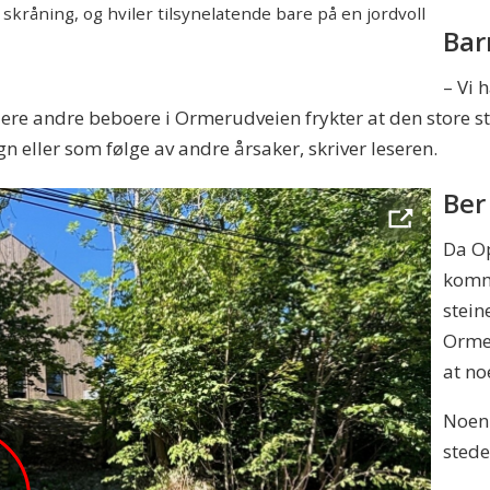
 skråning, og hviler tilsynelatende bare på en jordvoll
Bar
– Vi 
 flere andre beboere i Ormerudveien frykter at den store s
n eller som følge av andre årsaker, skriver leseren.
Ber
Da O
kommu
stein
Orme
at no
Noen
stede