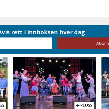
vis rett i innboksen hver dag
SS
PLUSS