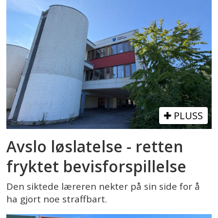
PLUSS
Avslo løslatelse - retten
fryktet bevisforspillelse
Den siktede læreren nekter på sin side for å
ha gjort noe straffbart.