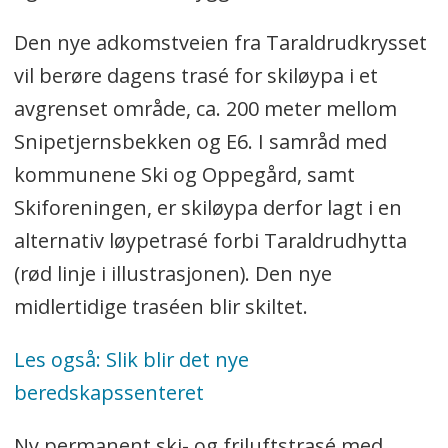
Den nye adkomstveien fra Taraldrudkrysset
vil berøre dagens trasé for skiløypa i et
avgrenset område, ca. 200 meter mellom
Snipetjernsbekken og E6. I samråd med
kommunene Ski og Oppegård, samt
Skiforeningen, er skiløypa derfor lagt i en
alternativ løypetrasé forbi Taraldrudhytta
(rød linje i illustrasjonen). Den nye
midlertidige traséen blir skiltet.
Les også: Slik blir det nye
beredskapssenteret
Ny permanent ski- og friluftstrasé med