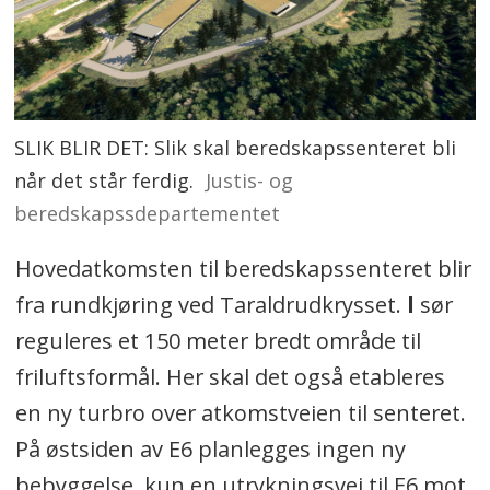
SLIK BLIR DET: Slik skal beredskapssenteret bli
når det står ferdig.
Justis- og
beredskapssdepartementet
Hovedatkomsten til beredskapssenteret blir
fra rundkjøring ved Taraldrudkrysset.
l
sør
reguleres et 150 meter bredt område til
friluftsformål. Her skal det også etableres
en ny turbro over atkomstveien til senteret.
På østsiden av E6 planlegges ingen ny
bebyggelse, kun en utrykningsvei til E6 mot