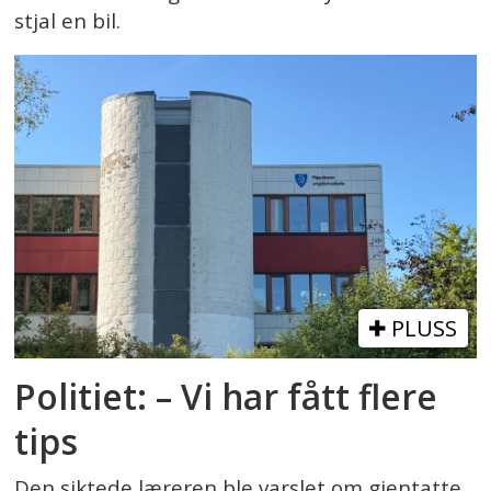
stjal en bil.
PLUSS
Politiet: – Vi har fått flere
tips
Den siktede læreren ble varslet om gjentatte