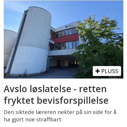
PLUSS
Avslo løslatelse - retten
fryktet bevisforspillelse
Den siktede læreren nekter på sin side for å
ha gjort noe straffbart.